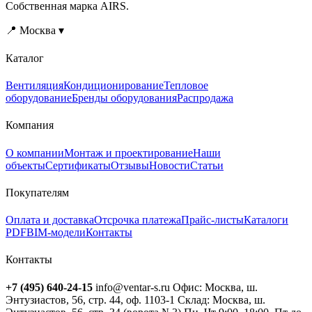
Собственная марка AIRS.
📍 Москва ▾
Каталог
Вентиляция
Кондиционирование
Тепловое
оборудование
Бренды оборудования
Распродажа
Компания
О компании
Монтаж и проектирование
Наши
объекты
Сертификаты
Отзывы
Новости
Статьи
Покупателям
Оплата и доставка
Отсрочка платежа
Прайс-листы
Каталоги
PDF
BIM-модели
Контакты
Контакты
+7 (495) 640-24-15
info@ventar-s.ru
Офис: Москва, ш.
Энтузиастов, 56, стр. 44, оф. 1103-1
Склад: Москва, ш.