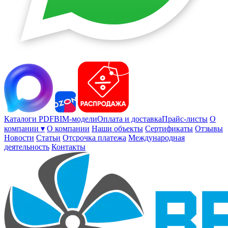
Каталоги PDF
BIM-модели
Оплата и доставка
Прайс-листы
О
компании ▾
О компании
Наши объекты
Сертификаты
Отзывы
Новости
Статьи
Отсрочка платежа
Международная
деятельность
Контакты