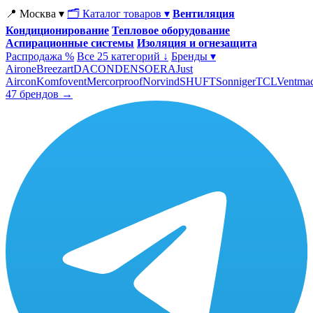
📍 Москва ▾
🗂 Каталог товаров ▾
Вентиляция
Кондиционирование
Тепловое оборудование
Аспирационные системы
Изоляция и огнезащита
Распродажа %
Все 25 категорий ↓
Бренды ▾
Airone
Breezart
DACOND
ENSO
ERA
Just
Aircon
Komfovent
Mercorproof
Norvind
SHUFT
Sonniger
TCL
Ventma
47 брендов →