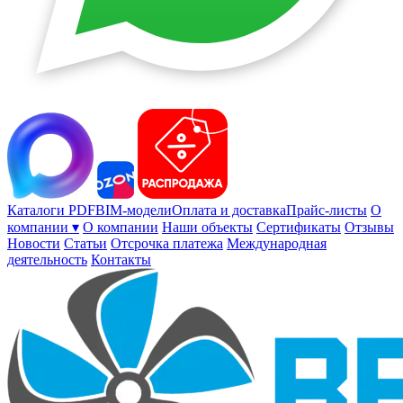
Каталоги PDF
BIM-модели
Оплата и доставка
Прайс-листы
О
компании ▾
О компании
Наши объекты
Сертификаты
Отзывы
Новости
Статьи
Отсрочка платежа
Международная
деятельность
Контакты