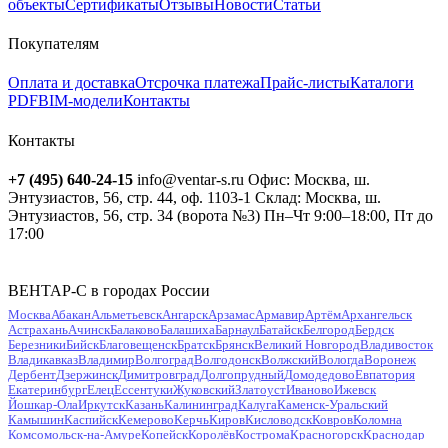
объекты
Сертификаты
Отзывы
Новости
Статьи
Покупателям
Оплата и доставка
Отсрочка платежа
Прайс-листы
Каталоги
PDF
BIM-модели
Контакты
Контакты
+7 (495) 640-24-15
info@ventar-s.ru
Офис: Москва, ш.
Энтузиастов, 56, стр. 44, оф. 1103-1
Склад: Москва, ш.
Энтузиастов, 56, стр. 34 (ворота №3)
Пн–Чт 9:00–18:00, Пт до
17:00
ВЕНТАР-С в городах России
Москва
Абакан
Альметьевск
Ангарск
Арзамас
Армавир
Артём
Архангельск
Астрахань
Ачинск
Балаково
Балашиха
Барнаул
Батайск
Белгород
Бердск
Березники
Бийск
Благовещенск
Братск
Брянск
Великий Новгород
Владивосток
Владикавказ
Владимир
Волгоград
Волгодонск
Волжский
Вологда
Воронеж
Дербент
Дзержинск
Димитровград
Долгопрудный
Домодедово
Евпатория
Екатеринбург
Елец
Ессентуки
Жуковский
Златоуст
Иваново
Ижевск
Йошкар-Ола
Иркутск
Казань
Калининград
Калуга
Каменск-Уральский
Камышин
Каспийск
Кемерово
Керчь
Киров
Кисловодск
Ковров
Коломна
Комсомольск-на-Амуре
Копейск
Королёв
Кострома
Красногорск
Краснодар