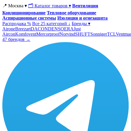
📍 Москва ▾
🗂 Каталог товаров ▾
Вентиляция
Кондиционирование
Тепловое оборудование
Аспирационные системы
Изоляция и огнезащита
Распродажа %
Все 25 категорий ↓
Бренды ▾
Airone
Breezart
DACOND
ENSO
ERA
Just
Aircon
Komfovent
Mercorproof
Norvind
SHUFT
Sonniger
TCL
Ventma
47 брендов →