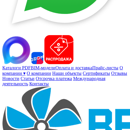
Каталоги PDF
BIM-модели
Оплата и доставка
Прайс-листы
О
компании ▾
О компании
Наши объекты
Сертификаты
Отзывы
Новости
Статьи
Отсрочка платежа
Международная
деятельность
Контакты