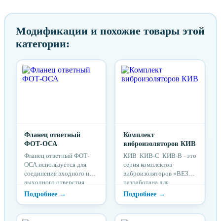
Модификации и похожие товары этой
категории:
Фланец ответный
Комплект
ФОТ-ОСА
виброизоляторов КИВ
Фланец ответный ФОТ-
КИВ КИВ-С КИВ-В - это
ОСА используется для
серия комплектов
соединения входного или
виброизоляторов «ВЕЗА»
выходного отверстия
разработана для
вентилятора с
упрощения
воздуховодами с
проектирования и заказа с
помощью сварки по
вентиляторами ВРАН® и
месту.
ВРАВ. Комплект КИВ