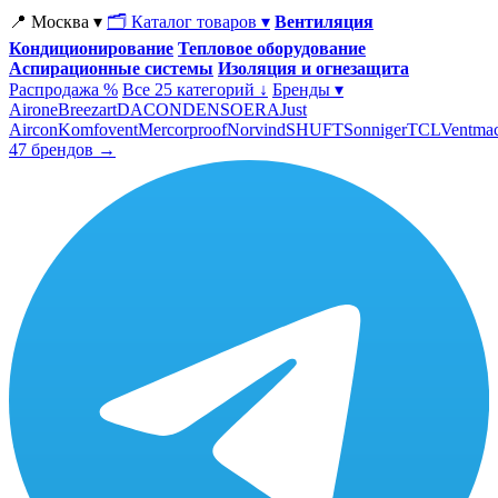
📍 Москва ▾
🗂 Каталог товаров ▾
Вентиляция
Кондиционирование
Тепловое оборудование
Аспирационные системы
Изоляция и огнезащита
Распродажа %
Все 25 категорий ↓
Бренды ▾
Airone
Breezart
DACOND
ENSO
ERA
Just
Aircon
Komfovent
Mercorproof
Norvind
SHUFT
Sonniger
TCL
Ventma
47 брендов →