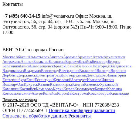
Контакты
+7 (495) 640-24-15
info@ventar-s.ru
Офис: Москва, ш.
Энтузиастов, 56, стр. 44, оф. 1103-1
Склад: Москва, ш.
Энтузиастов, 56, стр. 34 (ворота №3)
Пн–Чт 9:00–18:00, Пт до
17:00
ВЕНТАР-С в городах России
Москва
Абакан
Альметьевск
Ангарск
Арзамас
Армавир
Артём
Архангельск
Астрахань
Ачинск
Балаково
Балашиха
Барнаул
Батайск
Белгород
Бердск
Березники
Бийск
Благовещенск
Братск
Брянск
Великий Новгород
Владивосток
Владикавказ
Владимир
Волгоград
Волгодонск
Волжский
Вологда
Воронеж
Дербент
Дзержинск
Димитровград
Долгопрудный
Домодедово
Евпатория
Екатеринбург
Елец
Ессентуки
Жуковский
Златоуст
Иваново
Ижевск
Йошкар-Ола
Иркутск
Казань
Калининград
Калуга
Каменск-Уральский
Камышин
Каспийск
Кемерово
Керчь
Киров
Кисловодск
Ковров
Коломна
Комсомольск-на-Амуре
Копейск
Королёв
Кострома
Красногорск
Краснодар
Красноярск
Курган
Курск
Кызыл
Липецк
Люберцы
Магнитогорск
Майкоп
Показать все города
Махачкала
Миасс
Мурманск
Муром
Мытищи
Набережные Челны
Нальчик
© 2017–2026 ООО ТД «ВЕНТАР-С» · ИНН 7720384233 ·
Находка
Невинномысск
Нефтекамск
Нефтеюганск
Нижневартовск
Нижнекамск
ОГРН 1177746568911
Политика конфиденциальности
Нижний Новгород
Нижний Тагил
Новокузнецк
Новокуйбышевск
Согласие на обработку данных
Реквизиты
Новомосковск
Новороссийск
Новосибирск
Новочебоксарск
Новочеркасск
Новошахтинск
Новый Уренгой
Ногинск
Норильск
Ноябрьск
Обнинск
Одинцово
Октябрьский
Омск
Орёл
Оренбург
Орехово-Зуево
Орск
Пенза
Первоуральск
Пермь
Петрозаводск
Петропавловск-Камчатский
Подольск
Прокопьевск
Псков
Пушкино
Пятигорск
Раменское
Ростов-на-Дону
Рубцовск