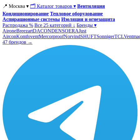
📍 Москва ▾
🗂 Каталог товаров ▾
Вентиляция
Кондиционирование
Тепловое оборудование
Аспирационные системы
Изоляция и огнезащита
Распродажа %
Все 25 категорий ↓
Бренды ▾
Airone
Breezart
DACOND
ENSO
ERA
Just
Aircon
Komfovent
Mercorproof
Norvind
SHUFT
Sonniger
TCL
Ventma
47 брендов →