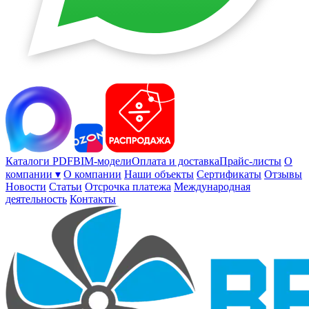
Каталоги PDF
BIM-модели
Оплата и доставка
Прайс-листы
О
компании ▾
О компании
Наши объекты
Сертификаты
Отзывы
Новости
Статьи
Отсрочка платежа
Международная
деятельность
Контакты