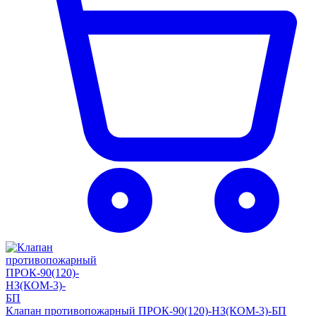
Клапан противопожарный ПРОК-90(120)-НЗ(КОМ-3)-БП