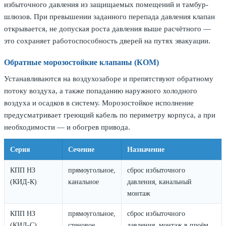
избыточного давления из защищаемых помещений и тамбур-
шлюзов. При превышении заданного перепада давления клапан
открывается, не допуская роста давления выше расчётного —
это сохраняет работоспособность дверей на путях эвакуации.
Обратные морозостойкие клапаны (КОМ)
Устанавливаются на воздухозаборе и препятствуют обратному
потоку воздуха, а также попаданию наружного холодного
воздуха и осадков в систему. Морозостойкое исполнение
предусматривает греющий кабель по периметру корпуса, а при
необходимости — и обогрев привода.
Серия
Сечение
Назначение
КПП НЗ
прямоугольное,
сброс избыточного
(КИД-К)
канальное
давления, канальный
монтаж
КПП НЗ
прямоугольное,
сброс избыточного
(КИД-С)
стеновое
давления, монтаж в проём