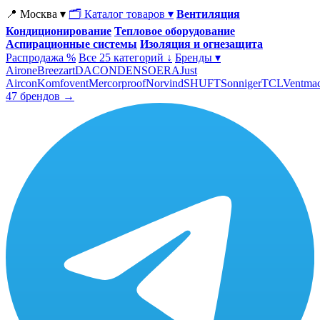
📍 Москва ▾
🗂 Каталог товаров ▾
Вентиляция
Кондиционирование
Тепловое оборудование
Аспирационные системы
Изоляция и огнезащита
Распродажа %
Все 25 категорий ↓
Бренды ▾
Airone
Breezart
DACOND
ENSO
ERA
Just
Aircon
Komfovent
Mercorproof
Norvind
SHUFT
Sonniger
TCL
Ventma
47 брендов →