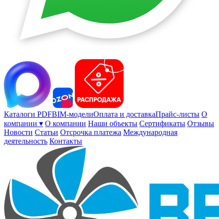
Каталоги PDF
BIM-модели
Оплата и доставка
Прайс-листы
О
компании ▾
О компании
Наши объекты
Сертификаты
Отзывы
Новости
Статьи
Отсрочка платежа
Международная
деятельность
Контакты