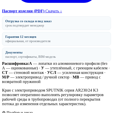
Паспорт изделия (PDF)
Скачать ↓
Отгрузка со склада и под заказ
срок подтвердит менеджер
Гарантия 12 месяцев
официальная, от производителя
Документы
паспорт, сертификаты, BIM-модель
Расшифровка:
А
— лопатки из алюминиевого профиля (без
А — оцинкованные) ·
У
— утеплённый, с греющим кабелем ·
СТ
— стеновой монтаж ·
УСЛ
— усиленная конструкция ·
М/Р
— электропривод / ручной сектор ·
МВ
— привод с
возвратной пружиной
Кран с электроприводом SPUTNIK серия AR230/24 K3
позволяет оперативно выполнять регулировку параметров
рабочей среды в трубопроводах (от полного перекрытия
потока до изменения отдельных характеристик).
⚙️ Подбор и заказ