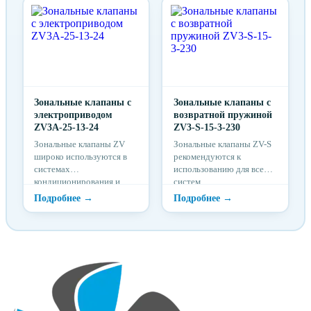
регулирования потока
регулирования потока
холодной или горячей
холодной или горячей
воды в зависимости от
воды в зависимости от
требуемой температуры в
требуемой температуры в
помещениях.
помещениях.
Зональные клапаны с
Зональные клапаны с
электроприводом
возвратной пружиной
ZV3A-25-13-24
ZV3-S-15-3-230
Зональные клапаны ZV
Зональные клапаны ZV-S
широко используются в
рекомендуются к
системах
использованию для всех
кондиционирования и
систем
отопления. Зональные
кондиционирования и
клапаны ZV
отопления с функцией
предназначены для
безопасности на случай
регулирования потока
прерывания
холодной или горячей
электроснабжения. В
воды в зависимости от
таких случая, пружина
требуемой температуры в
обеспечивает безопасное
помещениях.
закрытие.