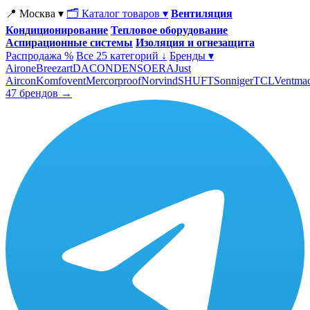
📍 Москва ▾
🗂 Каталог товаров ▾
Вентиляция
Кондиционирование
Тепловое оборудование
Аспирационные системы
Изоляция и огнезащита
Распродажа %
Все 25 категорий ↓
Бренды ▾
Airone
Breezart
DACOND
ENSO
ERA
Just
Aircon
Komfovent
Mercorproof
Norvind
SHUFT
Sonniger
TCL
Ventma
47 брендов →