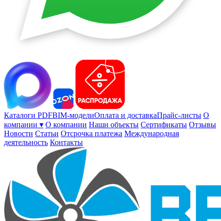
Каталоги PDF
BIM-модели
Оплата и доставка
Прайс-листы
О
компании ▾
О компании
Наши объекты
Сертификаты
Отзывы
Новости
Статьи
Отсрочка платежа
Международная
деятельность
Контакты