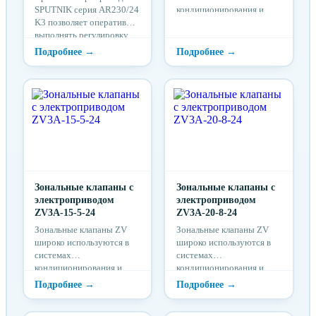
SPUTNIK серия AR230/24
кондиционирования и
K3 позволяет оперативно
отопления. Зональные
выполнять регулировку
клапаны ZV
параметров рабочей
предназначены для
среды в трубопроводах
регулирования потока
(от полного перекрытия
холодной или горячей
потока до изменения
воды в зависимости от
отдельных
требуемой температуры в
характеристик).
помещениях.
Зональные клапаны с
Зональные клапаны с
электроприводом
электроприводом
ZV3A-15-5-24
ZV3A-20-8-24
Зональные клапаны ZV
Зональные клапаны ZV
широко используются в
широко используются в
системах
системах
кондиционирования и
кондиционирования и
отопления. Зональные
отопления. Зональные
клапаны ZV
клапаны ZV
предназначены для
предназначены для