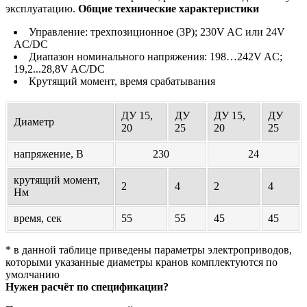
эксплуатацию.
Общие технические характеристики
Управление: трехпозиционное (3P); 230V AC или 24V
AC/DC
Диапазон номинального напряжения: 198…242V AC;
19,2...28,8V AC/DC
Крутящий момент, время срабатывания
ДУ 15,
ДУ
ДУ 15,
ДУ
Диаметр
20
25
20
25
напряжение, В
230
24
крутящий момент,
2
4
2
4
Нм
время, сек
55
55
45
45
* в данной таблице приведены параметры электроприводов,
которыми указанные диаметры кранов комплектуются по
умолчанию
Нужен расчёт по спецификации?