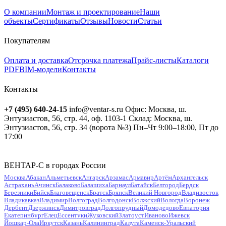
О компании
Монтаж и проектирование
Наши
объекты
Сертификаты
Отзывы
Новости
Статьи
Покупателям
Оплата и доставка
Отсрочка платежа
Прайс-листы
Каталоги
PDF
BIM-модели
Контакты
Контакты
+7 (495) 640-24-15
info@ventar-s.ru
Офис: Москва, ш.
Энтузиастов, 56, стр. 44, оф. 1103-1
Склад: Москва, ш.
Энтузиастов, 56, стр. 34 (ворота №3)
Пн–Чт 9:00–18:00, Пт до
17:00
ВЕНТАР-С в городах России
Москва
Абакан
Альметьевск
Ангарск
Арзамас
Армавир
Артём
Архангельск
Астрахань
Ачинск
Балаково
Балашиха
Барнаул
Батайск
Белгород
Бердск
Березники
Бийск
Благовещенск
Братск
Брянск
Великий Новгород
Владивосток
Владикавказ
Владимир
Волгоград
Волгодонск
Волжский
Вологда
Воронеж
Дербент
Дзержинск
Димитровград
Долгопрудный
Домодедово
Евпатория
Екатеринбург
Елец
Ессентуки
Жуковский
Златоуст
Иваново
Ижевск
Йошкар-Ола
Иркутск
Казань
Калининград
Калуга
Каменск-Уральский