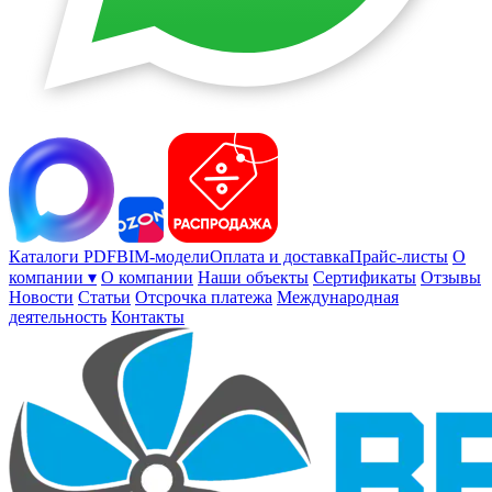
Каталоги PDF
BIM-модели
Оплата и доставка
Прайс-листы
О
компании ▾
О компании
Наши объекты
Сертификаты
Отзывы
Новости
Статьи
Отсрочка платежа
Международная
деятельность
Контакты