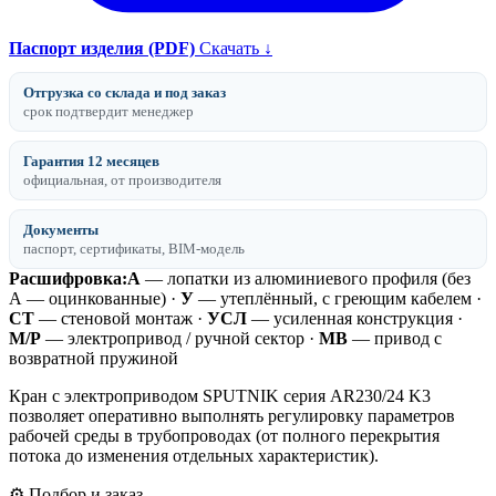
Паспорт изделия (PDF)
Скачать ↓
Отгрузка со склада и под заказ
срок подтвердит менеджер
Гарантия 12 месяцев
официальная, от производителя
Документы
паспорт, сертификаты, BIM-модель
Расшифровка:
А
— лопатки из алюминиевого профиля (без
А — оцинкованные) ·
У
— утеплённый, с греющим кабелем ·
СТ
— стеновой монтаж ·
УСЛ
— усиленная конструкция ·
М/Р
— электропривод / ручной сектор ·
МВ
— привод с
возвратной пружиной
Кран с электроприводом SPUTNIK серия AR230/24 K3
позволяет оперативно выполнять регулировку параметров
рабочей среды в трубопроводах (от полного перекрытия
потока до изменения отдельных характеристик).
⚙️ Подбор и заказ