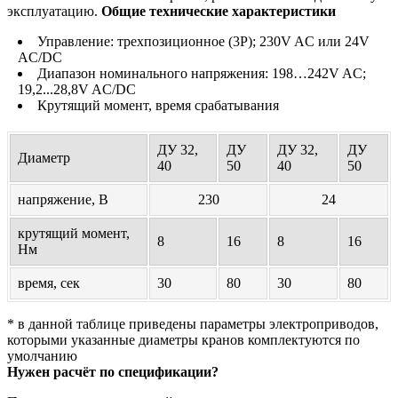
эксплуатацию.
Общие технические характеристики
Управление: трехпозиционное (3P); 230V AC или 24V
AC/DC
Диапазон номинального напряжения: 198…242V AC;
19,2...28,8V AC/DC
Крутящий момент, время срабатывания
ДУ 32,
ДУ
ДУ 32,
ДУ
Диаметр
40
50
40
50
напряжение, В
230
24
крутящий момент,
8
16
8
16
Нм
время, сек
30
80
30
80
* в данной таблице приведены параметры электроприводов,
которыми указанные диаметры кранов комплектуются по
умолчанию
Нужен расчёт по спецификации?