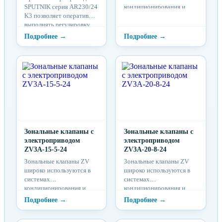
SPUTNIK серия AR230/24
кондиционирования и
K3 позволяет оперативно
отопления. Зональные
выполнять регулировку
клапаны ZV
параметров рабочей
предназначены для
среды в трубопроводах
регулирования потока
(от полного перекрытия
холодной или горячей
потока до изменения
воды в зависимости от
отдельных
требуемой температуры в
характеристик).
помещениях.
Зональные клапаны с
Зональные клапаны с
электроприводом
электроприводом
ZV3A-15-5-24
ZV3A-20-8-24
Зональные клапаны ZV
Зональные клапаны ZV
широко используются в
широко используются в
системах
системах
кондиционирования и
кондиционирования и
отопления. Зональные
отопления. Зональные
клапаны ZV
клапаны ZV
предназначены для
предназначены для