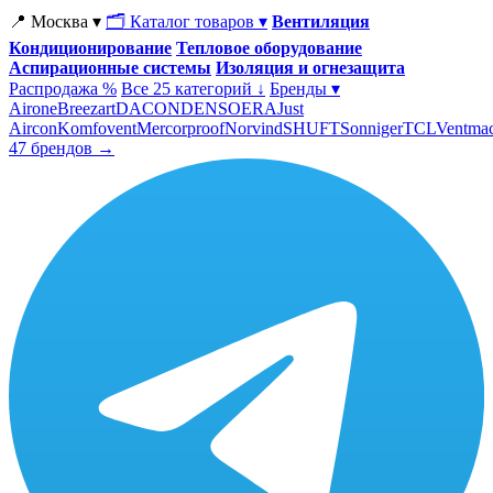
📍 Москва ▾
🗂 Каталог товаров ▾
Вентиляция
Кондиционирование
Тепловое оборудование
Аспирационные системы
Изоляция и огнезащита
Распродажа %
Все 25 категорий ↓
Бренды ▾
Airone
Breezart
DACOND
ENSO
ERA
Just
Aircon
Komfovent
Mercorproof
Norvind
SHUFT
Sonniger
TCL
Ventma
47 брендов →