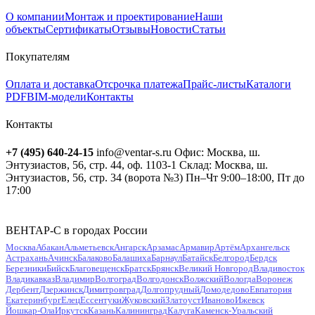
О компании
Монтаж и проектирование
Наши
объекты
Сертификаты
Отзывы
Новости
Статьи
Покупателям
Оплата и доставка
Отсрочка платежа
Прайс-листы
Каталоги
PDF
BIM-модели
Контакты
Контакты
+7 (495) 640-24-15
info@ventar-s.ru
Офис: Москва, ш.
Энтузиастов, 56, стр. 44, оф. 1103-1
Склад: Москва, ш.
Энтузиастов, 56, стр. 34 (ворота №3)
Пн–Чт 9:00–18:00, Пт до
17:00
ВЕНТАР-С в городах России
Москва
Абакан
Альметьевск
Ангарск
Арзамас
Армавир
Артём
Архангельск
Астрахань
Ачинск
Балаково
Балашиха
Барнаул
Батайск
Белгород
Бердск
Березники
Бийск
Благовещенск
Братск
Брянск
Великий Новгород
Владивосток
Владикавказ
Владимир
Волгоград
Волгодонск
Волжский
Вологда
Воронеж
Дербент
Дзержинск
Димитровград
Долгопрудный
Домодедово
Евпатория
Екатеринбург
Елец
Ессентуки
Жуковский
Златоуст
Иваново
Ижевск
Йошкар-Ола
Иркутск
Казань
Калининград
Калуга
Каменск-Уральский