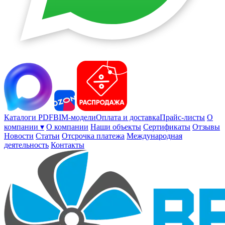
Каталоги PDF
BIM-модели
Оплата и доставка
Прайс-листы
О
компании ▾
О компании
Наши объекты
Сертификаты
Отзывы
Новости
Статьи
Отсрочка платежа
Международная
деятельность
Контакты