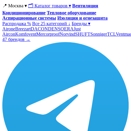
📍 Москва ▾
🗂 Каталог товаров ▾
Вентиляция
Кондиционирование
Тепловое оборудование
Аспирационные системы
Изоляция и огнезащита
Распродажа %
Все 25 категорий ↓
Бренды ▾
Airone
Breezart
DACOND
ENSO
ERA
Just
Aircon
Komfovent
Mercorproof
Norvind
SHUFT
Sonniger
TCL
Ventma
47 брендов →