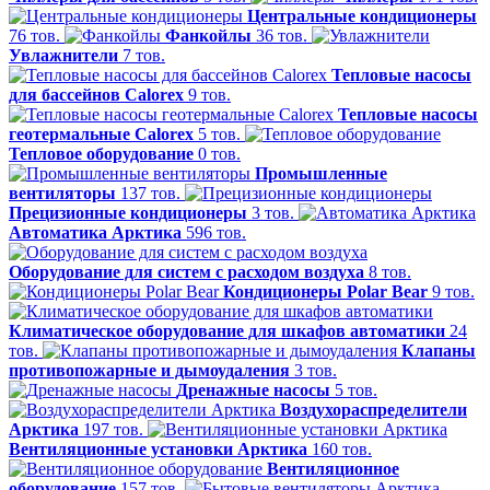
Центральные кондиционеры
76 тов.
Фанкойлы
36 тов.
Увлажнители
7 тов.
Тепловые насосы
для бассейнов Calorex
9 тов.
Тепловые насосы
геотермальные Calorex
5 тов.
Тепловое оборудование
0 тов.
Промышленные
вентиляторы
137 тов.
Прецизионные кондиционеры
3 тов.
Автоматика Арктика
596 тов.
Оборудование для систем с расходом воздуха
8 тов.
Кондиционеры Polar Bear
9 тов.
Климатическое оборудование для шкафов автоматики
24
тов.
Клапаны
противопожарные и дымоудаления
3 тов.
Дренажные насосы
5 тов.
Воздухораспределители
Арктика
197 тов.
Вентиляционные установки Арктика
160 тов.
Вентиляционное
оборудование
157 тов.