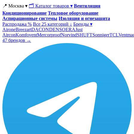
📍 Москва ▾
🗂 Каталог товаров ▾
Вентиляция
Кондиционирование
Тепловое оборудование
Аспирационные системы
Изоляция и огнезащита
Распродажа %
Все 25 категорий ↓
Бренды ▾
Airone
Breezart
DACOND
ENSO
ERA
Just
Aircon
Komfovent
Mercorproof
Norvind
SHUFT
Sonniger
TCL
Ventma
47 брендов →