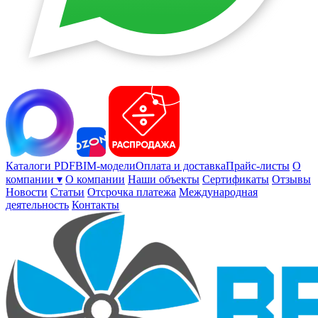
Каталоги PDF
BIM-модели
Оплата и доставка
Прайс-листы
О
компании ▾
О компании
Наши объекты
Сертификаты
Отзывы
Новости
Статьи
Отсрочка платежа
Международная
деятельность
Контакты