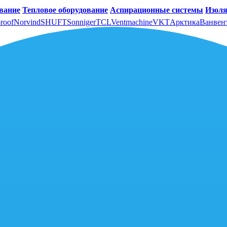
вание
Тепловое оборудование
Аспирационные системы
Изоля
roof
Norvind
SHUFT
Sonniger
TCL
Ventmachine
VKT
Арктика
Ванвен