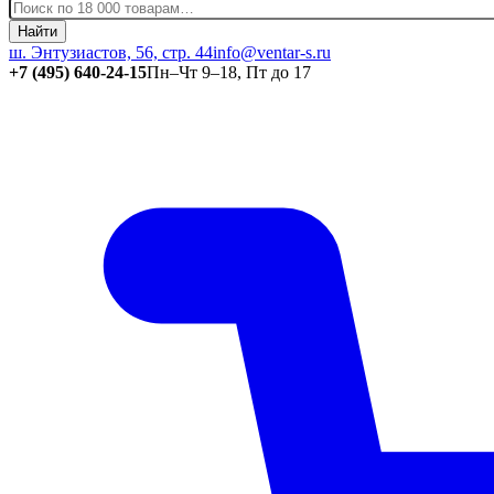
Найти
ш. Энтузиастов, 56, стр. 44
info@ventar-s.ru
+7 (495) 640-24-15
Пн–Чт 9–18, Пт до 17