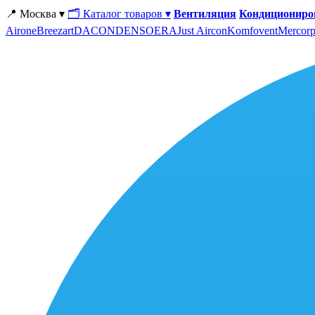
📍 Москва ▾
🗂 Каталог товаров ▾
Вентиляция
Кондициониро
Airone
Breezart
DACOND
ENSO
ERA
Just Aircon
Komfovent
Mercorp