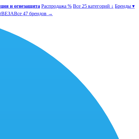
ция и огнезащита
Распродажа %
Все 25 категорий ↓
Бренды ▾
т
ВЕЗА
Все 47 брендов →