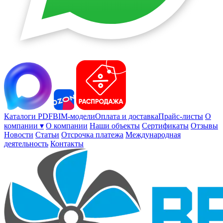
Каталоги PDF
BIM-модели
Оплата и доставка
Прайс-листы
О
компании ▾
О компании
Наши объекты
Сертификаты
Отзывы
Новости
Статьи
Отсрочка платежа
Международная
деятельность
Контакты