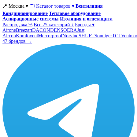
📍 Москва ▾
🗂 Каталог товаров ▾
Вентиляция
Кондиционирование
Тепловое оборудование
Аспирационные системы
Изоляция и огнезащита
Распродажа %
Все 25 категорий ↓
Бренды ▾
Airone
Breezart
DACOND
ENSO
ERA
Just
Aircon
Komfovent
Mercorproof
Norvind
SHUFT
Sonniger
TCL
Ventma
47 брендов →