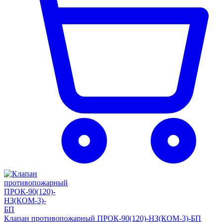
Клапан противопожарный ПРОК-90(120)-НЗ(КОМ-3)-БП