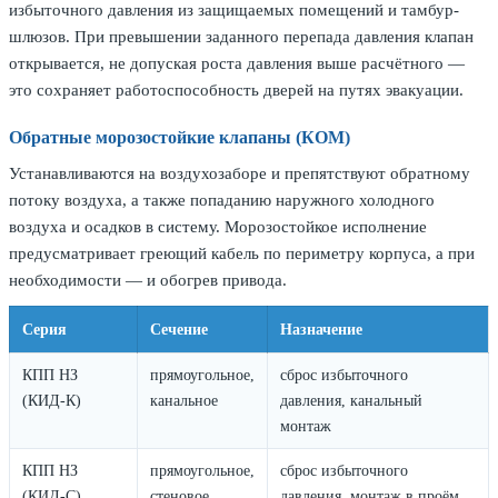
избыточного давления из защищаемых помещений и тамбур-
шлюзов. При превышении заданного перепада давления клапан
открывается, не допуская роста давления выше расчётного —
это сохраняет работоспособность дверей на путях эвакуации.
Обратные морозостойкие клапаны (КОМ)
Устанавливаются на воздухозаборе и препятствуют обратному
потоку воздуха, а также попаданию наружного холодного
воздуха и осадков в систему. Морозостойкое исполнение
предусматривает греющий кабель по периметру корпуса, а при
необходимости — и обогрев привода.
Серия
Сечение
Назначение
КПП НЗ
прямоугольное,
сброс избыточного
(КИД-К)
канальное
давления, канальный
монтаж
КПП НЗ
прямоугольное,
сброс избыточного
(КИД-С)
стеновое
давления, монтаж в проём