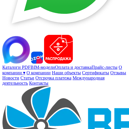
Каталоги PDF
BIM-модели
Оплата и доставка
Прайс-листы
О
компании ▾
О компании
Наши объекты
Сертификаты
Отзывы
Новости
Статьи
Отсрочка платежа
Международная
деятельность
Контакты