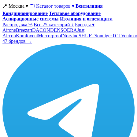
📍 Москва ▾
🗂 Каталог товаров ▾
Вентиляция
Кондиционирование
Тепловое оборудование
Аспирационные системы
Изоляция и огнезащита
Распродажа %
Все 25 категорий ↓
Бренды ▾
Airone
Breezart
DACOND
ENSO
ERA
Just
Aircon
Komfovent
Mercorproof
Norvind
SHUFT
Sonniger
TCL
Ventma
47 брендов →