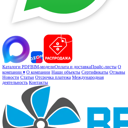
Каталоги PDF
BIM-модели
Оплата и доставка
Прайс-листы
О
компании ▾
О компании
Наши объекты
Сертификаты
Отзывы
Новости
Статьи
Отсрочка платежа
Международная
деятельность
Контакты