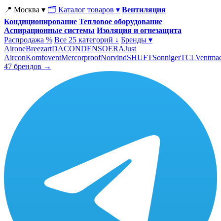
📍 Москва ▾
🗂 Каталог товаров ▾
Вентиляция
Кондиционирование
Тепловое оборудование
Аспирационные системы
Изоляция и огнезащита
Распродажа %
Все 25 категорий ↓
Бренды ▾
Airone
Breezart
DACOND
ENSO
ERA
Just
Aircon
Komfovent
Mercorproof
Norvind
SHUFT
Sonniger
TCL
Ventma
47 брендов →