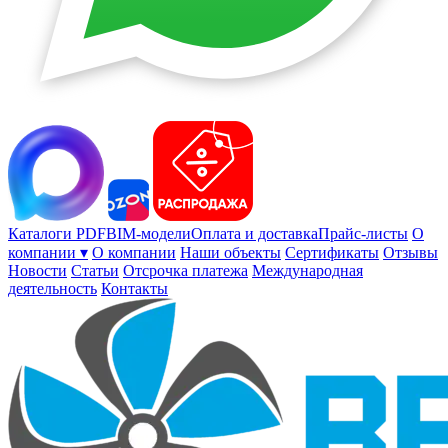
Каталоги PDF
BIM-модели
Оплата и доставка
Прайс-листы
О
компании ▾
О компании
Наши объекты
Сертификаты
Отзывы
Новости
Статьи
Отсрочка платежа
Международная
деятельность
Контакты