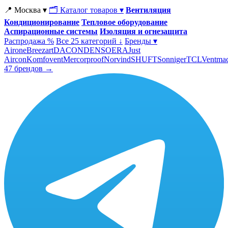
📍 Москва ▾
🗂 Каталог товаров ▾
Вентиляция
Кондиционирование
Тепловое оборудование
Аспирационные системы
Изоляция и огнезащита
Распродажа %
Все 25 категорий ↓
Бренды ▾
Airone
Breezart
DACOND
ENSO
ERA
Just
Aircon
Komfovent
Mercorproof
Norvind
SHUFT
Sonniger
TCL
Ventma
47 брендов →