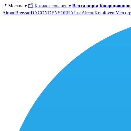
📍 Москва ▾
🗂 Каталог товаров ▾
Вентиляция
Кондициониро
Airone
Breezart
DACOND
ENSO
ERA
Just Aircon
Komfovent
Mercorp