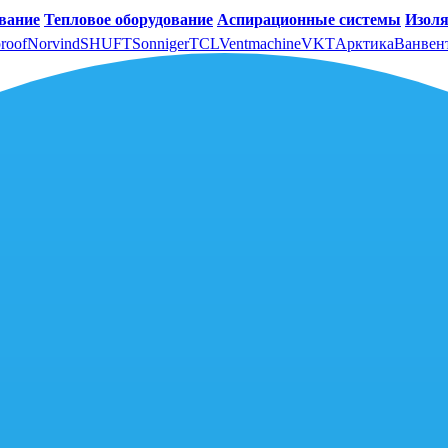
вание
Тепловое оборудование
Аспирационные системы
Изоля
roof
Norvind
SHUFT
Sonniger
TCL
Ventmachine
VKT
Арктика
Ванвен