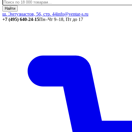
Найти
ш. Энтузиастов, 56, стр. 44
info@ventar-s.ru
+7 (495) 640-24-15
Пн–Чт 9–18, Пт до 17