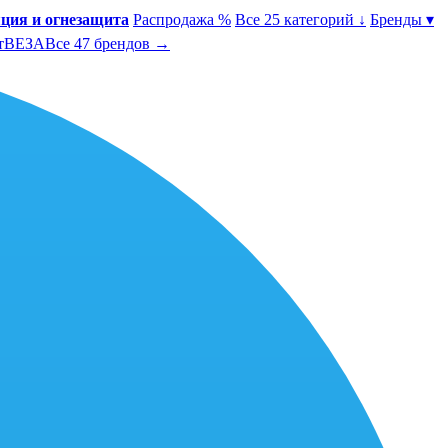
ция и огнезащита
Распродажа %
Все 25 категорий ↓
Бренды ▾
т
ВЕЗА
Все 47 брендов →