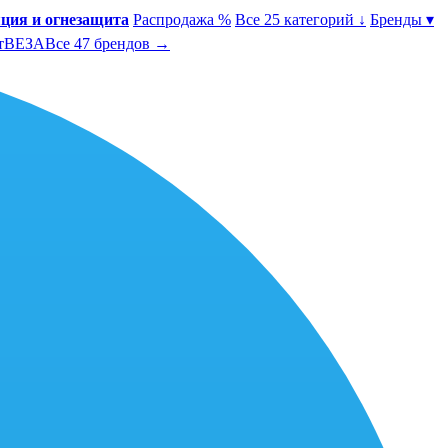
ция и огнезащита
Распродажа %
Все 25 категорий ↓
Бренды ▾
т
ВЕЗА
Все 47 брендов →