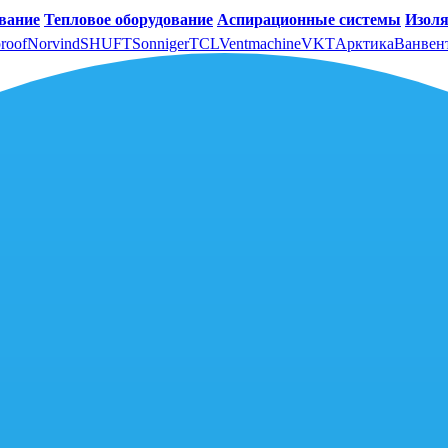
вание
Тепловое оборудование
Аспирационные системы
Изоля
roof
Norvind
SHUFT
Sonniger
TCL
Ventmachine
VKT
Арктика
Ванвен