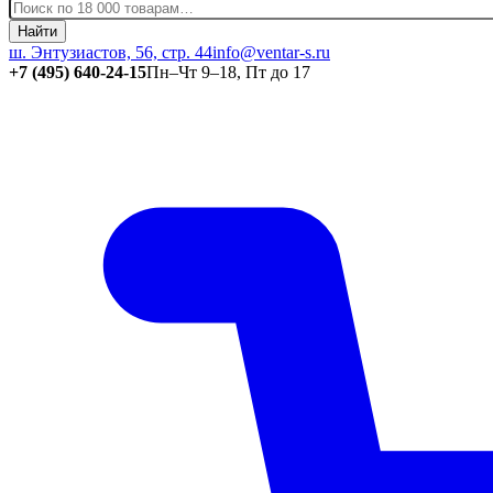
Найти
ш. Энтузиастов, 56, стр. 44
info@ventar-s.ru
+7 (495) 640-24-15
Пн–Чт 9–18, Пт до 17