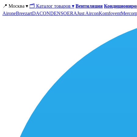
📍 Москва ▾
🗂 Каталог товаров ▾
Вентиляция
Кондициониро
Airone
Breezart
DACOND
ENSO
ERA
Just Aircon
Komfovent
Mercorp