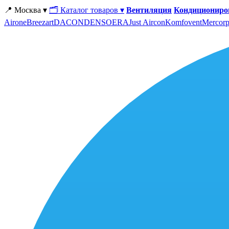
📍 Москва ▾
🗂 Каталог товаров ▾
Вентиляция
Кондициониро
Airone
Breezart
DACOND
ENSO
ERA
Just Aircon
Komfovent
Mercorp