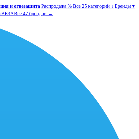
ция и огнезащита
Распродажа %
Все 25 категорий ↓
Бренды ▾
т
ВЕЗА
Все 47 брендов →