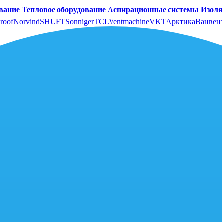
вание
Тепловое оборудование
Аспирационные системы
Изоля
roof
Norvind
SHUFT
Sonniger
TCL
Ventmachine
VKT
Арктика
Ванвен