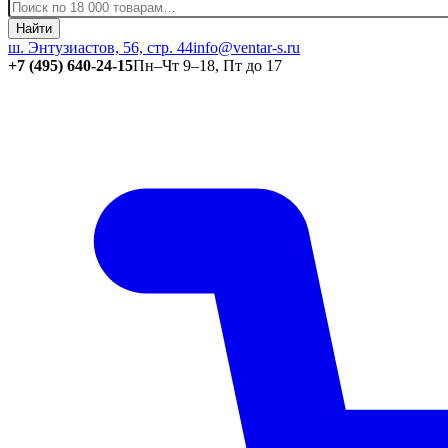
Найти
ш. Энтузиастов, 56, стр. 44
info@ventar-s.ru
+7 (495) 640-24-15
Пн–Чт 9–18, Пт до 17