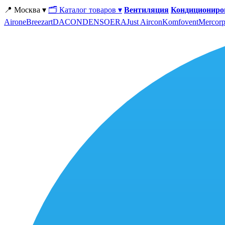
📍 Москва ▾
🗂 Каталог товаров ▾
Вентиляция
Кондициониро
Airone
Breezart
DACOND
ENSO
ERA
Just Aircon
Komfovent
Mercorp