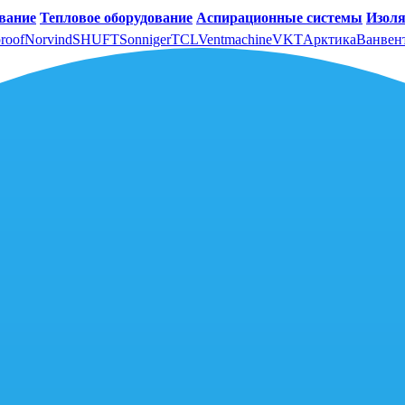
вание
Тепловое оборудование
Аспирационные системы
Изоля
roof
Norvind
SHUFT
Sonniger
TCL
Ventmachine
VKT
Арктика
Ванвен