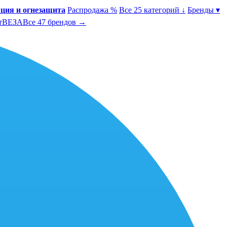
ция и огнезащита
Распродажа %
Все 25 категорий ↓
Бренды ▾
т
ВЕЗА
Все 47 брендов →