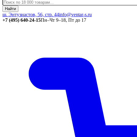
Найти
ш. Энтузиастов, 56, стр. 44
info@ventar-s.ru
+7 (495) 640-24-15
Пн–Чт 9–18, Пт до 17