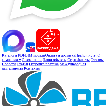
Каталоги PDF
BIM-модели
Оплата и доставка
Прайс-листы
О
компании ▾
О компании
Наши объекты
Сертификаты
Отзывы
Новости
Статьи
Отсрочка платежа
Международная
деятельность
Контакты