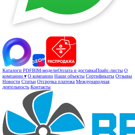
Каталоги PDF
BIM-модели
Оплата и доставка
Прайс-листы
О
компании ▾
О компании
Наши объекты
Сертификаты
Отзывы
Новости
Статьи
Отсрочка платежа
Международная
деятельность
Контакты