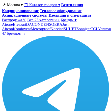
📍 Москва ▾
🗂 Каталог товаров ▾
Вентиляция
Кондиционирование
Тепловое оборудование
Аспирационные системы
Изоляция и огнезащита
Распродажа %
Все 25 категорий ↓
Бренды ▾
Airone
Breezart
DACOND
ENSO
ERA
Just
Aircon
Komfovent
Mercorproof
Norvind
SHUFT
Sonniger
TCL
Ventma
47 брендов →