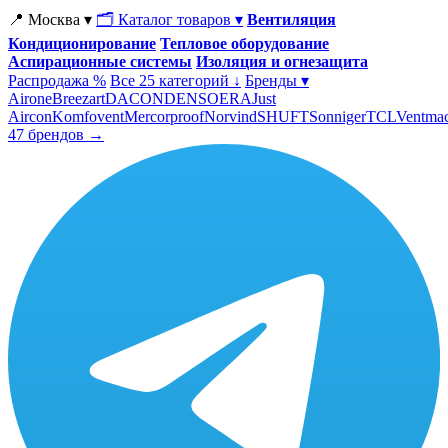
📍 Москва ▾
🗂 Каталог товаров ▾
Вентиляция
Кондиционирование
Тепловое оборудование
Аспирационные системы
Изоляция и огнезащита
Распродажа %
Все 25 категорий ↓
Бренды ▾
Airone
Breezart
DACOND
ENSO
ERA
Just
Aircon
Komfovent
Mercorproof
Norvind
SHUFT
Sonniger
TCL
Ventma
47 брендов →