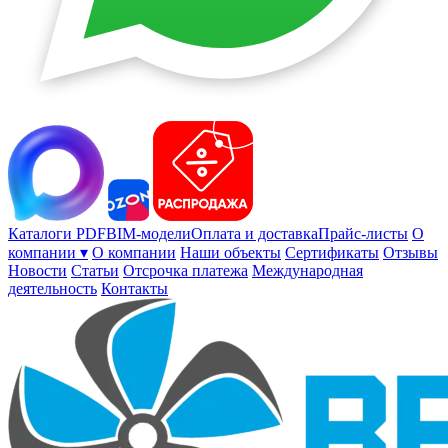
Каталоги PDF
BIM-модели
Оплата и доставка
Прайс-листы
О
компании ▾
О компании
Наши объекты
Сертификаты
Отзывы
Новости
Статьи
Отсрочка платежа
Международная
деятельность
Контакты