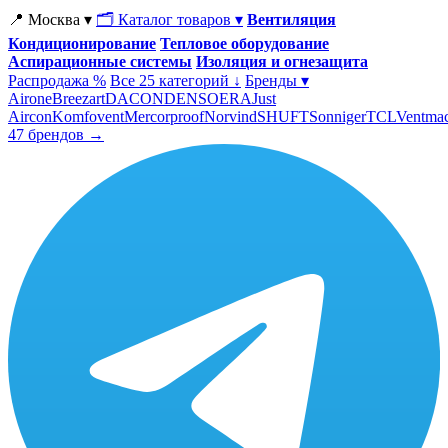
📍 Москва ▾
🗂 Каталог товаров ▾
Вентиляция
Кондиционирование
Тепловое оборудование
Аспирационные системы
Изоляция и огнезащита
Распродажа %
Все 25 категорий ↓
Бренды ▾
Airone
Breezart
DACOND
ENSO
ERA
Just
Aircon
Komfovent
Mercorproof
Norvind
SHUFT
Sonniger
TCL
Ventma
47 брендов →