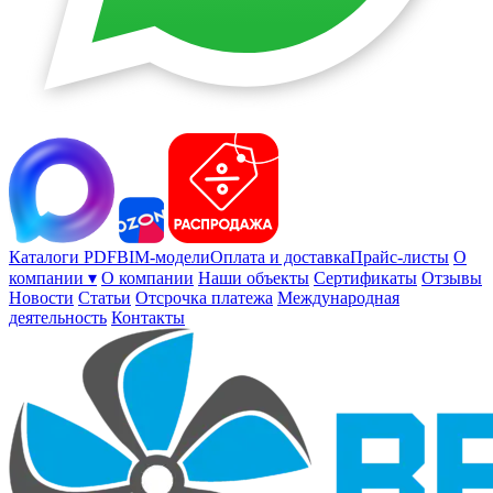
Каталоги PDF
BIM-модели
Оплата и доставка
Прайс-листы
О
компании ▾
О компании
Наши объекты
Сертификаты
Отзывы
Новости
Статьи
Отсрочка платежа
Международная
деятельность
Контакты