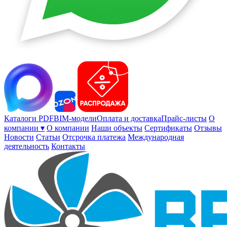
Каталоги PDF
BIM-модели
Оплата и доставка
Прайс-листы
О
компании ▾
О компании
Наши объекты
Сертификаты
Отзывы
Новости
Статьи
Отсрочка платежа
Международная
деятельность
Контакты