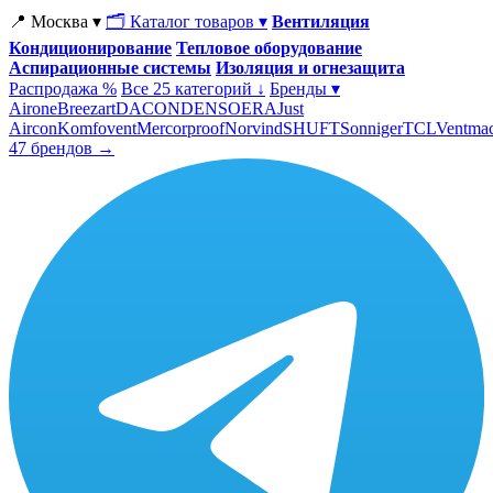
📍 Москва ▾
🗂 Каталог товаров ▾
Вентиляция
Кондиционирование
Тепловое оборудование
Аспирационные системы
Изоляция и огнезащита
Распродажа %
Все 25 категорий ↓
Бренды ▾
Airone
Breezart
DACOND
ENSO
ERA
Just
Aircon
Komfovent
Mercorproof
Norvind
SHUFT
Sonniger
TCL
Ventma
47 брендов →