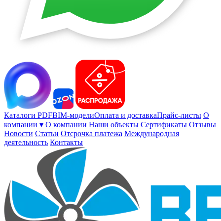
Каталоги PDF
BIM-модели
Оплата и доставка
Прайс-листы
О
компании ▾
О компании
Наши объекты
Сертификаты
Отзывы
Новости
Статьи
Отсрочка платежа
Международная
деятельность
Контакты