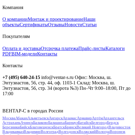
Компания
О компании
Монтаж и проектирование
Наши
объекты
Сертификаты
Отзывы
Новости
Статьи
Покупателям
Оплата и доставка
Отсрочка платежа
Прайс-листы
Каталоги
PDF
BIM-модели
Контакты
Контакты
+7 (495) 640-24-15
info@ventar-s.ru
Офис: Москва, ш.
Энтузиастов, 56, стр. 44, оф. 1103-1
Склад: Москва, ш.
Энтузиастов, 56, стр. 34 (ворота №3)
Пн–Чт 9:00–18:00, Пт до
17:00
ВЕНТАР-С в городах России
Москва
Абакан
Альметьевск
Ангарск
Арзамас
Армавир
Артём
Архангельск
Астрахань
Ачинск
Балаково
Балашиха
Барнаул
Батайск
Белгород
Бердск
Березники
Бийск
Благовещенск
Братск
Брянск
Великий Новгород
Владивосток
Владикавказ
Владимир
Волгоград
Волгодонск
Волжский
Вологда
Воронеж