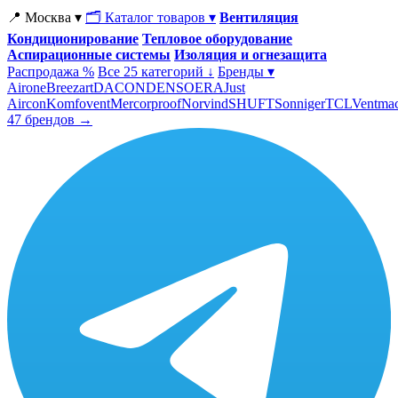
📍 Москва ▾
🗂 Каталог товаров ▾
Вентиляция
Кондиционирование
Тепловое оборудование
Аспирационные системы
Изоляция и огнезащита
Распродажа %
Все 25 категорий ↓
Бренды ▾
Airone
Breezart
DACOND
ENSO
ERA
Just
Aircon
Komfovent
Mercorproof
Norvind
SHUFT
Sonniger
TCL
Ventma
47 брендов →