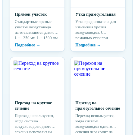
Прямой участок
Утка прямоугольная
Стандартные прямые
Утка предназначена для
участки воздуховода
изменения уровня
изготавливаются длиной
воздуховодов. С
L = 1250 мм, L = 1500 мм.
помощью утки при
прокладке системы
воздуховодов обходят
балки, выступы,
препятствия на пути
системы.
Переход на круглое
Переход на
сечение
прямоугольное сечение
Переход используется,
Переход используется,
когда система
когда система
воздуховодов одного
воздуховодов одного
сечения переходит на
сечения переходит на