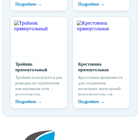
систему воздуховодов
систему воздуховодов
другого сечения.
другого сечения.
Тройник
Крестовина
прямоугольный
прямоугольная
Тройник используется для
Крестовина применяется
разводки по горизонтали
для соединения
или вертикали сети
нескольких магистралей
воздуховодов.
вентиляции или для
создания ответвлений.