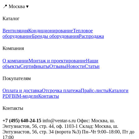
📍 Москва ▾
Каталог
Вентиляция
Кондиционирование
Тепловое
оборудование
Бренды оборудования
Распродажа
Компания
О компании
Монтаж и проектирование
Наши
объекты
Сертификаты
Отзывы
Новости
Статьи
Покупателям
Оплата и доставка
Отсрочка платежа
Прайс-листы
Каталоги
PDF
BIM-модели
Контакты
Контакты
+7 (495) 640-24-15
info@ventar-s.ru
Офис: Москва, ш.
Энтузиастов, 56, стр. 44, оф. 1103-1
Склад: Москва, ш.
Энтузиастов, 56, стр. 34 (ворота №3)
Пн–Чт 9:00–18:00, Пт до
17:00