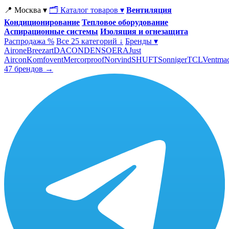
📍 Москва ▾
🗂 Каталог товаров ▾
Вентиляция
Кондиционирование
Тепловое оборудование
Аспирационные системы
Изоляция и огнезащита
Распродажа %
Все 25 категорий ↓
Бренды ▾
Airone
Breezart
DACOND
ENSO
ERA
Just
Aircon
Komfovent
Mercorproof
Norvind
SHUFT
Sonniger
TCL
Ventma
47 брендов →