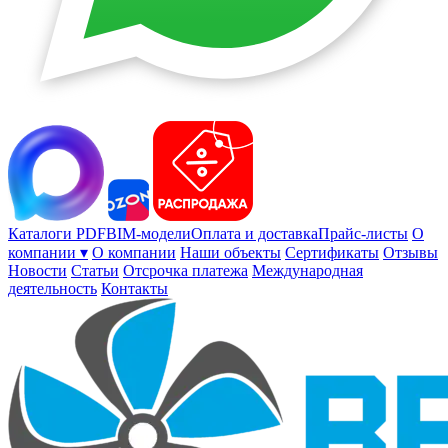
Каталоги PDF
BIM-модели
Оплата и доставка
Прайс-листы
О
компании ▾
О компании
Наши объекты
Сертификаты
Отзывы
Новости
Статьи
Отсрочка платежа
Международная
деятельность
Контакты