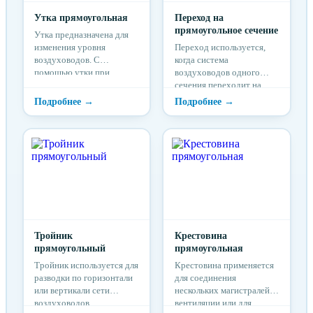
Утка прямоугольная
Переход на
прямоугольное сечение
Утка предназначена для
изменения уровня
Переход используется,
воздуховодов. С
когда система
помощью утки при
воздуховодов одного
прокладке системы
сечения переходит на
воздуховодов обходят
систему воздуховодов
балки, выступы,
другого сечения.
препятствия на пути
системы.
Тройник
Крестовина
прямоугольный
прямоугольная
Тройник используется для
Крестовина применяется
разводки по горизонтали
для соединения
или вертикали сети
нескольких магистралей
воздуховодов.
вентиляции или для