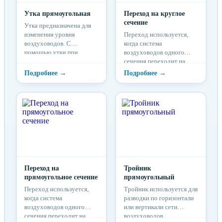
Утка прямоугольная
Переход на круглое
сечение
Утка предназначена для
изменения уровня
Переход используется,
воздуховодов. С
когда система
помощью утки при
воздуховодов одного
прокладке системы
сечения переходит на
воздуховодов обходят
систему воздуховодов
балки, выступы,
другого сечения.
препятствия на пути
системы.
Переход на
Тройник
прямоугольное сечение
прямоугольный
Переход используется,
Тройник используется для
когда система
разводки по горизонтали
воздуховодов одного
или вертикали сети
сечения переходит на
воздуховодов.