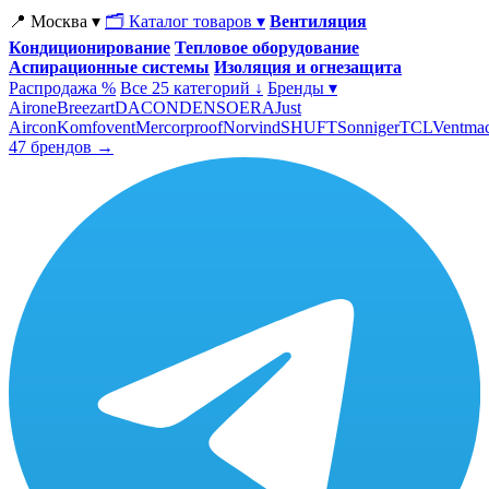
📍 Москва ▾
🗂 Каталог товаров ▾
Вентиляция
Кондиционирование
Тепловое оборудование
Аспирационные системы
Изоляция и огнезащита
Распродажа %
Все 25 категорий ↓
Бренды ▾
Airone
Breezart
DACOND
ENSO
ERA
Just
Aircon
Komfovent
Mercorproof
Norvind
SHUFT
Sonniger
TCL
Ventma
47 брендов →