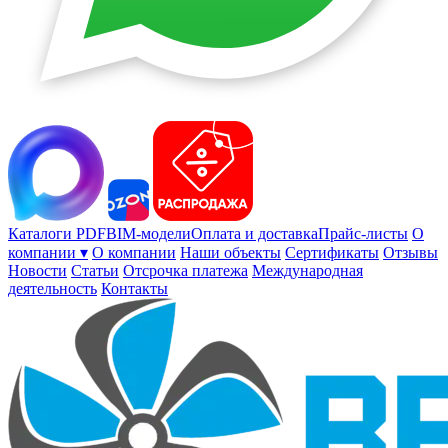
Каталоги PDF
BIM-модели
Оплата и доставка
Прайс-листы
О
компании ▾
О компании
Наши объекты
Сертификаты
Отзывы
Новости
Статьи
Отсрочка платежа
Международная
деятельность
Контакты