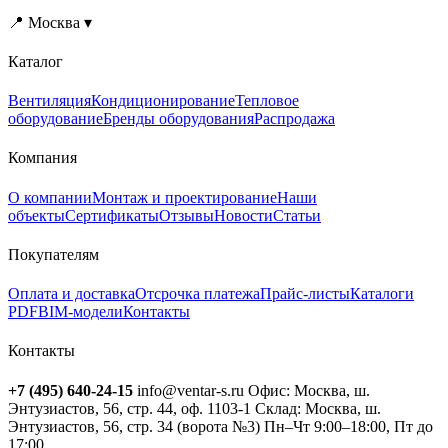
📍 Москва ▾
Каталог
Вентиляция
Кондиционирование
Тепловое
оборудование
Бренды оборудования
Распродажа
Компания
О компании
Монтаж и проектирование
Наши
объекты
Сертификаты
Отзывы
Новости
Статьи
Покупателям
Оплата и доставка
Отсрочка платежа
Прайс-листы
Каталоги
PDF
BIM-модели
Контакты
Контакты
+7 (495) 640-24-15
info@ventar-s.ru
Офис: Москва, ш.
Энтузиастов, 56, стр. 44, оф. 1103-1
Склад: Москва, ш.
Энтузиастов, 56, стр. 34 (ворота №3)
Пн–Чт 9:00–18:00, Пт до
17:00