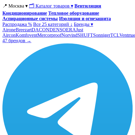
📍 Москва ▾
🗂 Каталог товаров ▾
Вентиляция
Кондиционирование
Тепловое оборудование
Аспирационные системы
Изоляция и огнезащита
Распродажа %
Все 25 категорий ↓
Бренды ▾
Airone
Breezart
DACOND
ENSO
ERA
Just
Aircon
Komfovent
Mercorproof
Norvind
SHUFT
Sonniger
TCL
Ventma
47 брендов →