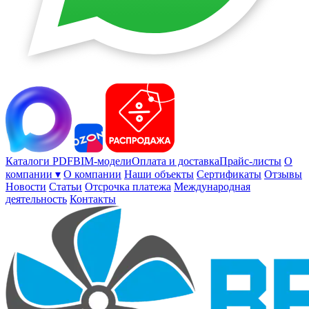
Каталоги PDF
BIM-модели
Оплата и доставка
Прайс-листы
О
компании ▾
О компании
Наши объекты
Сертификаты
Отзывы
Новости
Статьи
Отсрочка платежа
Международная
деятельность
Контакты