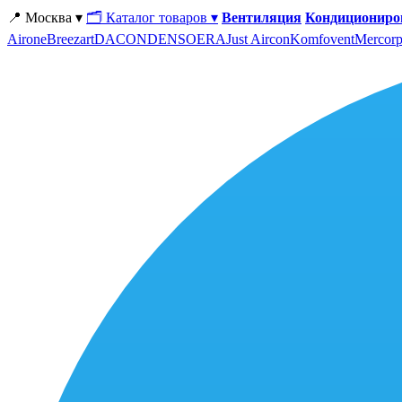
📍 Москва ▾
🗂 Каталог товаров ▾
Вентиляция
Кондициониро
Airone
Breezart
DACOND
ENSO
ERA
Just Aircon
Komfovent
Mercorp