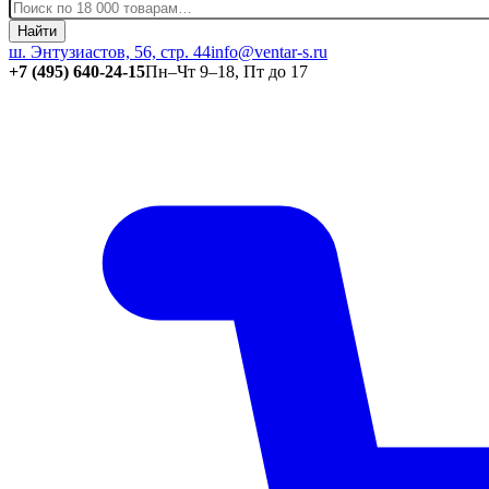
Найти
ш. Энтузиастов, 56, стр. 44
info@ventar-s.ru
+7 (495) 640-24-15
Пн–Чт 9–18, Пт до 17