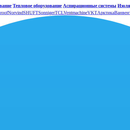
вание
Тепловое оборудование
Аспирационные системы
Изоля
roof
Norvind
SHUFT
Sonniger
TCL
Ventmachine
VKT
Арктика
Ванвен