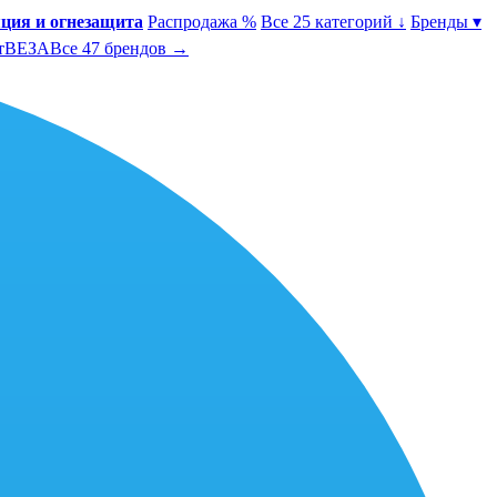
ция и огнезащита
Распродажа %
Все 25 категорий ↓
Бренды ▾
т
ВЕЗА
Все 47 брендов →