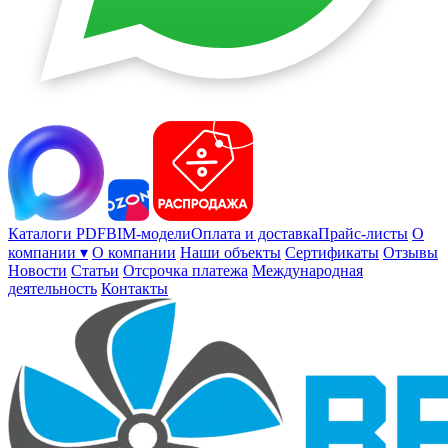
Каталоги PDF
BIM-модели
Оплата и доставка
Прайс-листы
О
компании ▾
О компании
Наши объекты
Сертификаты
Отзывы
Новости
Статьи
Отсрочка платежа
Международная
деятельность
Контакты