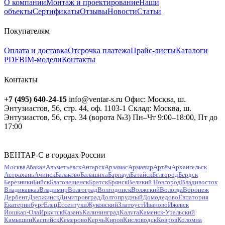
О компании
Монтаж и проектирование
Наши
объекты
Сертификаты
Отзывы
Новости
Статьи
Покупателям
Оплата и доставка
Отсрочка платежа
Прайс-листы
Каталоги
PDF
BIM-модели
Контакты
Контакты
+7 (495) 640-24-15
info@ventar-s.ru
Офис: Москва, ш.
Энтузиастов, 56, стр. 44, оф. 1103-1
Склад: Москва, ш.
Энтузиастов, 56, стр. 34 (ворота №3)
Пн–Чт 9:00–18:00, Пт до
17:00
ВЕНТАР-С в городах России
Москва
Абакан
Альметьевск
Ангарск
Арзамас
Армавир
Артём
Архангельск
Астрахань
Ачинск
Балаково
Балашиха
Барнаул
Батайск
Белгород
Бердск
Березники
Бийск
Благовещенск
Братск
Брянск
Великий Новгород
Владивосток
Владикавказ
Владимир
Волгоград
Волгодонск
Волжский
Вологда
Воронеж
Дербент
Дзержинск
Димитровград
Долгопрудный
Домодедово
Евпатория
Екатеринбург
Елец
Ессентуки
Жуковский
Златоуст
Иваново
Ижевск
Йошкар-Ола
Иркутск
Казань
Калининград
Калуга
Каменск-Уральский
Камышин
Каспийск
Кемерово
Керчь
Киров
Кисловодск
Ковров
Коломна