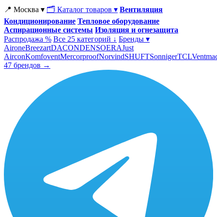
📍 Москва ▾
🗂 Каталог товаров ▾
Вентиляция
Кондиционирование
Тепловое оборудование
Аспирационные системы
Изоляция и огнезащита
Распродажа %
Все 25 категорий ↓
Бренды ▾
Airone
Breezart
DACOND
ENSO
ERA
Just
Aircon
Komfovent
Mercorproof
Norvind
SHUFT
Sonniger
TCL
Ventma
47 брендов →