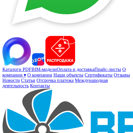
Каталоги PDF
BIM-модели
Оплата и доставка
Прайс-листы
О
компании ▾
О компании
Наши объекты
Сертификаты
Отзывы
Новости
Статьи
Отсрочка платежа
Международная
деятельность
Контакты