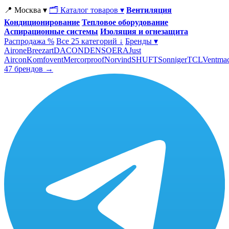
📍 Москва ▾
🗂 Каталог товаров ▾
Вентиляция
Кондиционирование
Тепловое оборудование
Аспирационные системы
Изоляция и огнезащита
Распродажа %
Все 25 категорий ↓
Бренды ▾
Airone
Breezart
DACOND
ENSO
ERA
Just
Aircon
Komfovent
Mercorproof
Norvind
SHUFT
Sonniger
TCL
Ventma
47 брендов →