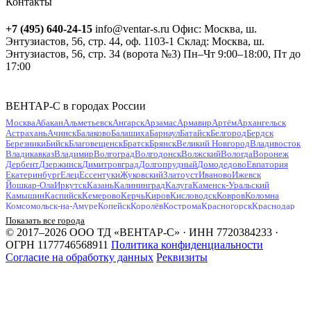
Контакты
+7 (495) 640-24-15
info@ventar-s.ru
Офис: Москва, ш.
Энтузиастов, 56, стр. 44, оф. 1103-1
Склад: Москва, ш.
Энтузиастов, 56, стр. 34 (ворота №3)
Пн–Чт 9:00–18:00, Пт до
17:00
ВЕНТАР-С в городах России
Москва
Абакан
Альметьевск
Ангарск
Арзамас
Армавир
Артём
Архангельск
Астрахань
Ачинск
Балаково
Балашиха
Барнаул
Батайск
Белгород
Бердск
Березники
Бийск
Благовещенск
Братск
Брянск
Великий Новгород
Владивосток
Владикавказ
Владимир
Волгоград
Волгодонск
Волжский
Вологда
Воронеж
Дербент
Дзержинск
Димитровград
Долгопрудный
Домодедово
Евпатория
Екатеринбург
Елец
Ессентуки
Жуковский
Златоуст
Иваново
Ижевск
Йошкар-Ола
Иркутск
Казань
Калининград
Калуга
Каменск-Уральский
Камышин
Каспийск
Кемерово
Керчь
Киров
Кисловодск
Ковров
Коломна
Комсомольск-на-Амуре
Копейск
Королёв
Кострома
Красногорск
Краснодар
Красноярск
Курган
Курск
Кызыл
Липецк
Люберцы
Магнитогорск
Майкоп
Показать все города
Махачкала
Миасс
Мурманск
Муром
Мытищи
Набережные Челны
Нальчик
© 2017–2026 ООО ТД «ВЕНТАР-С» · ИНН 7720384233 ·
Находка
Невинномысск
Нефтекамск
Нефтеюганск
Нижневартовск
Нижнекамск
ОГРН 1177746568911
Политика конфиденциальности
Нижний Новгород
Нижний Тагил
Новокузнецк
Новокуйбышевск
Согласие на обработку данных
Реквизиты
Новомосковск
Новороссийск
Новосибирск
Новочебоксарск
Новочеркасск
Новошахтинск
Новый Уренгой
Ногинск
Норильск
Ноябрьск
Обнинск
Одинцово
Октябрьский
Омск
Орёл
Оренбург
Орехово-Зуево
Орск
Пенза
Первоуральск
Пермь
Петрозаводск
Петропавловск-Камчатский
Подольск
Прокопьевск
Псков
Пушкино
Пятигорск
Раменское
Ростов-на-Дону
Рубцовск
Рыбинск
Рязань
Салават
Самара
Санкт-Петербург
Саранск
Саратов