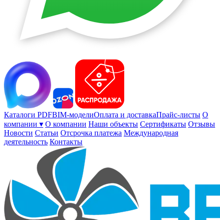
Каталоги PDF
BIM-модели
Оплата и доставка
Прайс-листы
О
компании ▾
О компании
Наши объекты
Сертификаты
Отзывы
Новости
Статьи
Отсрочка платежа
Международная
деятельность
Контакты