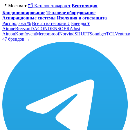
📍 Москва ▾
🗂 Каталог товаров ▾
Вентиляция
Кондиционирование
Тепловое оборудование
Аспирационные системы
Изоляция и огнезащита
Распродажа %
Все 25 категорий ↓
Бренды ▾
Airone
Breezart
DACOND
ENSO
ERA
Just
Aircon
Komfovent
Mercorproof
Norvind
SHUFT
Sonniger
TCL
Ventma
47 брендов →