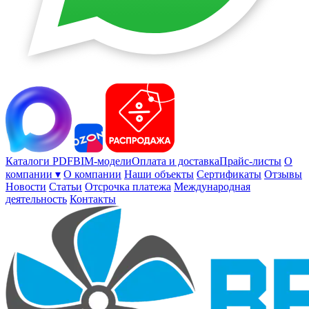
Каталоги PDF
BIM-модели
Оплата и доставка
Прайс-листы
О
компании ▾
О компании
Наши объекты
Сертификаты
Отзывы
Новости
Статьи
Отсрочка платежа
Международная
деятельность
Контакты