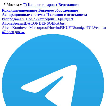
📍 Москва ▾
🗂 Каталог товаров ▾
Вентиляция
Кондиционирование
Тепловое оборудование
Аспирационные системы
Изоляция и огнезащита
Распродажа %
Все 25 категорий ↓
Бренды ▾
Airone
Breezart
DACOND
ENSO
ERA
Just
Aircon
Komfovent
Mercorproof
Norvind
SHUFT
Sonniger
TCL
Ventma
47 брендов →