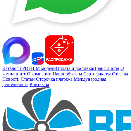
Каталоги PDF
BIM-модели
Оплата и доставка
Прайс-листы
О
компании ▾
О компании
Наши объекты
Сертификаты
Отзывы
Новости
Статьи
Отсрочка платежа
Международная
деятельность
Контакты