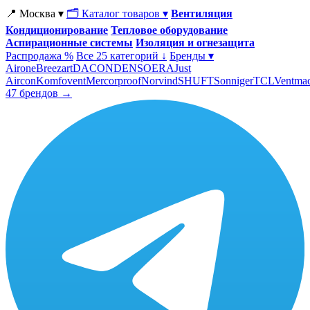
📍 Москва ▾
🗂 Каталог товаров ▾
Вентиляция
Кондиционирование
Тепловое оборудование
Аспирационные системы
Изоляция и огнезащита
Распродажа %
Все 25 категорий ↓
Бренды ▾
Airone
Breezart
DACOND
ENSO
ERA
Just
Aircon
Komfovent
Mercorproof
Norvind
SHUFT
Sonniger
TCL
Ventma
47 брендов →