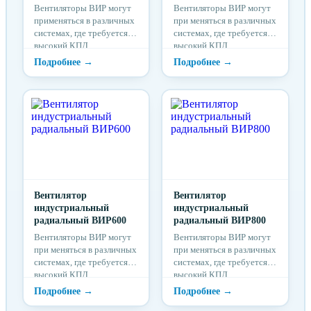
Вентиляторы ВИР могут
Вентиляторы ВИР могут
применяться в различных
при меняться в различных
системах, где требуется
системах, где требуется
высокий КПД,
высокий КПД,
компактные размеры,
компактные
большие расходы
размеры, большие
воздуха, высокие
расходы воздуха,
давления, низкий уровень
высокие давления, низкий
шума, также в системах с
уровень шума, также в
параллельной работой
системах с параллельной
нескольких вентиляторов.
работой нескольких
По своим техническим
вентиляторов. По своим
параметрам эти
техническим параметрам
вентиляторы полностью
эти вентиляторы
соответствуют лучшим
полностью
зарубежным образцам,
Вентилятор
соответствуют
Вентилятор
большинство из них не
индустриальный
лучшим зарубежным
индустриальный
имеют аналогов среди
радиальный ВИР600
образцам, большинство из
радиальный ВИР800
Российских серийно
них не имеют аналогов
Вентиляторы ВИР могут
Вентиляторы ВИР могут
выпускаемых
среди Российских
при меняться в различных
при меняться в различных
вентиляторов.
серийно выпускаемых
системах, где требуется
системах, где требуется
вентиляторов.
высокий КПД,
высокий КПД,
компактные
компактные
размеры, большие
размеры, большие