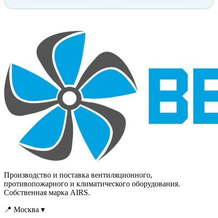
расходы воздуха,
расходы воздуха,
высокие давления, низкий
высокие давления, низкий
уровень шума, также в
уровень шума, также в
системах с параллельной
системах с параллельной
работой нескольких
работой нескольких
вентиляторов. По своим
вентиляторов. По своим
техническим параметрам
техническим параметрам
эти вентиляторы
эти вентиляторы
полностью
полностью
соответствуют
соответствуют
лучшим зарубежным
лучшим зарубежным
образцам, большинство из
образцам, большинство из
них не имеют аналогов
них не имеют аналогов
среди Российских
среди Российских
серийно выпускаемых
серийно выпускаемых
вентиляторов.
вентиляторов.
Производство и поставка вентиляционного,
противопожарного и климатического оборудования.
Собственная марка AIRS.
📍 Москва ▾