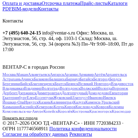
Оплата и доставка
Отсрочка платежа
Прайс-листы
Каталоги
PDF
BIM-модели
Контакты
Контакты
+7 (495) 640-24-15
info@ventar-s.ru
Офис: Москва, ш.
Энтузиастов, 56, стр. 44, оф. 1103-1
Склад: Москва, ш.
Энтузиастов, 56, стр. 34 (ворота №3)
Пн–Чт 9:00–18:00, Пт до
17:00
ВЕНТАР-С в городах России
Москва
Абакан
Альметьевск
Ангарск
Арзамас
Армавир
Артём
Архангельск
Астрахань
Ачинск
Балаково
Балашиха
Барнаул
Батайск
Белгород
Бердск
Березники
Бийск
Благовещенск
Братск
Брянск
Великий Новгород
Владивосток
Владикавказ
Владимир
Волгоград
Волгодонск
Волжский
Вологда
Воронеж
Дербент
Дзержинск
Димитровград
Долгопрудный
Домодедово
Евпатория
Екатеринбург
Елец
Ессентуки
Жуковский
Златоуст
Иваново
Ижевск
Йошкар-Ола
Иркутск
Казань
Калининград
Калуга
Каменск-Уральский
Камышин
Каспийск
Кемерово
Керчь
Киров
Кисловодск
Ковров
Коломна
Комсомольск-на-Амуре
Копейск
Королёв
Кострома
Красногорск
Краснодар
Красноярск
Курган
Курск
Кызыл
Липецк
Люберцы
Магнитогорск
Майкоп
Показать все города
Махачкала
Миасс
Мурманск
Муром
Мытищи
Набережные Челны
Нальчик
© 2017–2026 ООО ТД «ВЕНТАР-С» · ИНН 7720384233 ·
Находка
Невинномысск
Нефтекамск
Нефтеюганск
Нижневартовск
Нижнекамск
ОГРН 1177746568911
Политика конфиденциальности
Нижний Новгород
Нижний Тагил
Новокузнецк
Новокуйбышевск
Согласие на обработку данных
Реквизиты
Новомосковск
Новороссийск
Новосибирск
Новочебоксарск
Новочеркасск