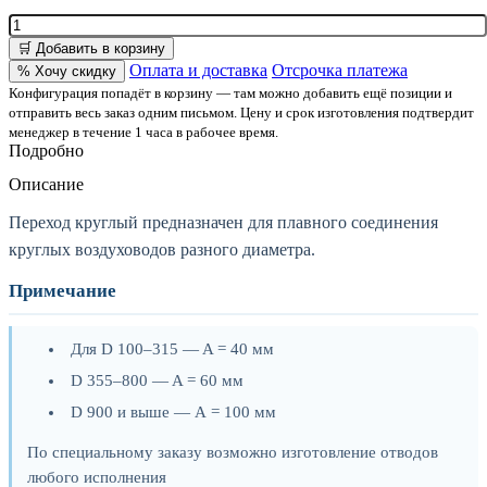
🛒 Добавить в корзину
Оплата и доставка
Отсрочка платежа
% Хочу скидку
Конфигурация попадёт в корзину — там можно добавить ещё позиции и
отправить весь заказ одним письмом. Цену и срок изготовления подтвердит
менеджер в течение 1 часа в рабочее время.
Подробно
Описание
Переход круглый предназначен для плавного соединения
круглых воздуховодов разного диаметра.
Примечание
Для D 100–315 — A = 40 мм
D 355–800 — A = 60 мм
D 900 и выше — А = 100 мм
По специальному заказу возможно изготовление отводов
любого исполнения