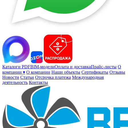
Каталоги PDF
BIM-модели
Оплата и доставка
Прайс-листы
О
компании ▾
О компании
Наши объекты
Сертификаты
Отзывы
Новости
Статьи
Отсрочка платежа
Международная
деятельность
Контакты