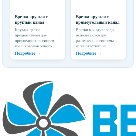
Врезка круглая в
Врезка круглая в
круглый канал
прямоугольный канал
Круглая врезка
Врезки в воздуховоды
предназначена для
используются для
присоединения системы
разветвления системы -
воздуховодов одного
когда ответвление
диаметра к системе
монтируется "по месту".
воздуховодов другого
диаметра.