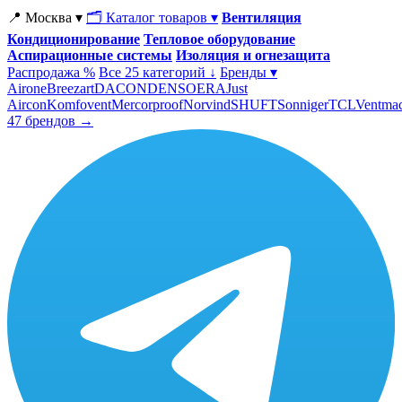
📍 Москва ▾
🗂 Каталог товаров ▾
Вентиляция
Кондиционирование
Тепловое оборудование
Аспирационные системы
Изоляция и огнезащита
Распродажа %
Все 25 категорий ↓
Бренды ▾
Airone
Breezart
DACOND
ENSO
ERA
Just
Aircon
Komfovent
Mercorproof
Norvind
SHUFT
Sonniger
TCL
Ventma
47 брендов →