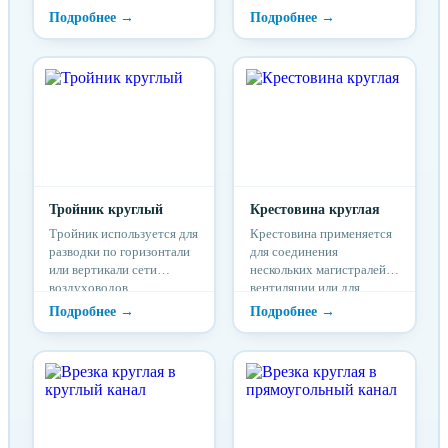
Стандартные круглые
прокладке системы
отводы изготавливаются с
воздуховодов обходят
углами поворота 90, 60,
балки, выступы,
45, 30 и 15°. Радиус
препятствия на пути
поворота R в
системы.
стандартном отводе
равен его диаметру D.
Тройник круглый
Крестовина круглая
Тройник используется для
Крестовина применяется
разводки по горизонтали
для соединения
или вертикали сети
нескольких магистралей
воздуховодов.
вентиляции или для
создания ответвлений.