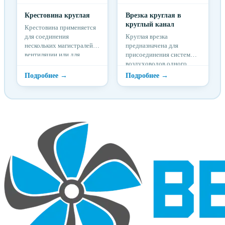
Крестовина круглая
Врезка круглая в
круглый канал
Крестовина применяется
для соединения
Круглая врезка
нескольких магистралей
предназначена для
вентиляции или для
присоединения системы
создания ответвлений.
воздуховодов одного
диаметра к системе
воздуховодов другого
диаметра.