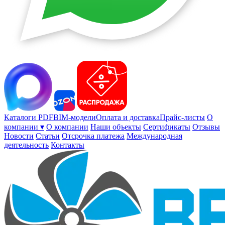
Каталоги PDF
BIM-модели
Оплата и доставка
Прайс-листы
О
компании ▾
О компании
Наши объекты
Сертификаты
Отзывы
Новости
Статьи
Отсрочка платежа
Международная
деятельность
Контакты