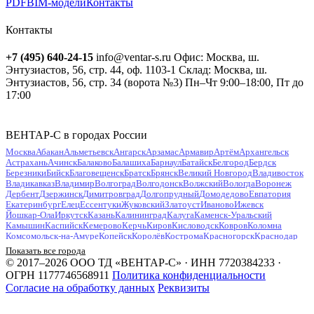
PDF
BIM-модели
Контакты
Контакты
+7 (495) 640-24-15
info@ventar-s.ru
Офис: Москва, ш.
Энтузиастов, 56, стр. 44, оф. 1103-1
Склад: Москва, ш.
Энтузиастов, 56, стр. 34 (ворота №3)
Пн–Чт 9:00–18:00, Пт до
17:00
ВЕНТАР-С в городах России
Москва
Абакан
Альметьевск
Ангарск
Арзамас
Армавир
Артём
Архангельск
Астрахань
Ачинск
Балаково
Балашиха
Барнаул
Батайск
Белгород
Бердск
Березники
Бийск
Благовещенск
Братск
Брянск
Великий Новгород
Владивосток
Владикавказ
Владимир
Волгоград
Волгодонск
Волжский
Вологда
Воронеж
Дербент
Дзержинск
Димитровград
Долгопрудный
Домодедово
Евпатория
Екатеринбург
Елец
Ессентуки
Жуковский
Златоуст
Иваново
Ижевск
Йошкар-Ола
Иркутск
Казань
Калининград
Калуга
Каменск-Уральский
Камышин
Каспийск
Кемерово
Керчь
Киров
Кисловодск
Ковров
Коломна
Комсомольск-на-Амуре
Копейск
Королёв
Кострома
Красногорск
Краснодар
Красноярск
Курган
Курск
Кызыл
Липецк
Люберцы
Магнитогорск
Майкоп
Показать все города
Махачкала
Миасс
Мурманск
Муром
Мытищи
Набережные Челны
Нальчик
© 2017–2026 ООО ТД «ВЕНТАР-С» · ИНН 7720384233 ·
Находка
Невинномысск
Нефтекамск
Нефтеюганск
Нижневартовск
Нижнекамск
ОГРН 1177746568911
Политика конфиденциальности
Нижний Новгород
Нижний Тагил
Новокузнецк
Новокуйбышевск
Согласие на обработку данных
Реквизиты
Новомосковск
Новороссийск
Новосибирск
Новочебоксарск
Новочеркасск
Новошахтинск
Новый Уренгой
Ногинск
Норильск
Ноябрьск
Обнинск
Одинцово
Октябрьский
Омск
Орёл
Оренбург
Орехово-Зуево
Орск
Пенза