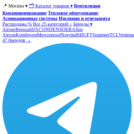
📍 Москва ▾
🗂 Каталог товаров ▾
Вентиляция
Кондиционирование
Тепловое оборудование
Аспирационные системы
Изоляция и огнезащита
Распродажа %
Все 25 категорий ↓
Бренды ▾
Airone
Breezart
DACOND
ENSO
ERA
Just
Aircon
Komfovent
Mercorproof
Norvind
SHUFT
Sonniger
TCL
Ventma
47 брендов →