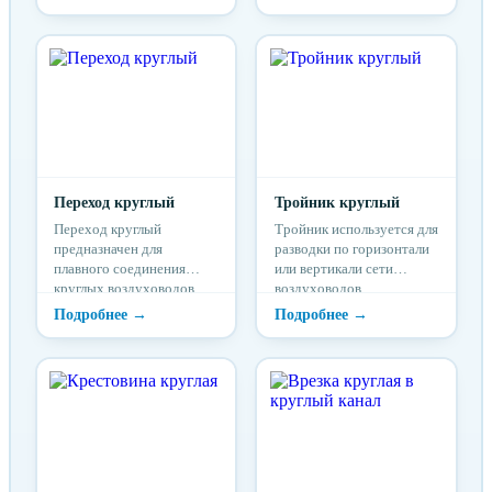
отводы изготавливаются с
воздуховодов обходят
углами поворота 90, 60,
балки, выступы,
45, 30 и 15°. Радиус
препятствия на пути
поворота R в
системы.
стандартном отводе
равен его диаметру D.
Переход круглый
Тройник круглый
Переход круглый
Тройник используется для
предназначен для
разводки по горизонтали
плавного соединения
или вертикали сети
круглых воздуховодов
воздуховодов.
разного диаметра.