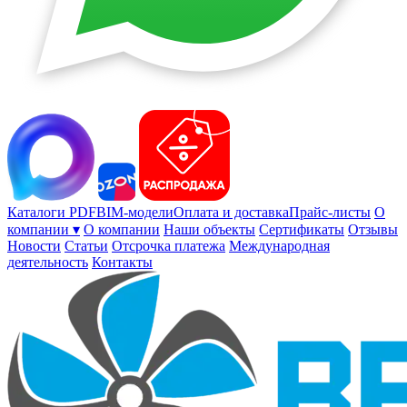
Каталоги PDF
BIM-модели
Оплата и доставка
Прайс-листы
О
компании ▾
О компании
Наши объекты
Сертификаты
Отзывы
Новости
Статьи
Отсрочка платежа
Международная
деятельность
Контакты