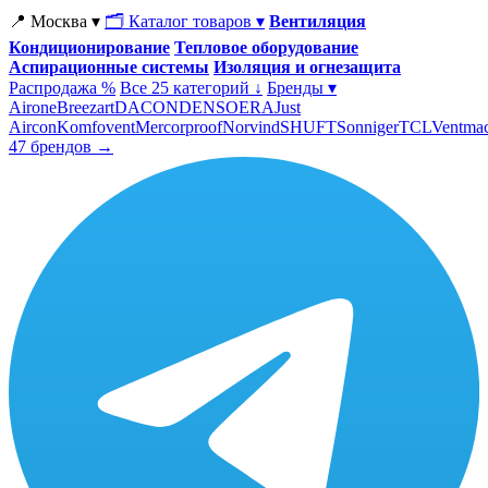
📍 Москва ▾
🗂 Каталог товаров ▾
Вентиляция
Кондиционирование
Тепловое оборудование
Аспирационные системы
Изоляция и огнезащита
Распродажа %
Все 25 категорий ↓
Бренды ▾
Airone
Breezart
DACOND
ENSO
ERA
Just
Aircon
Komfovent
Mercorproof
Norvind
SHUFT
Sonniger
TCL
Ventma
47 брендов →