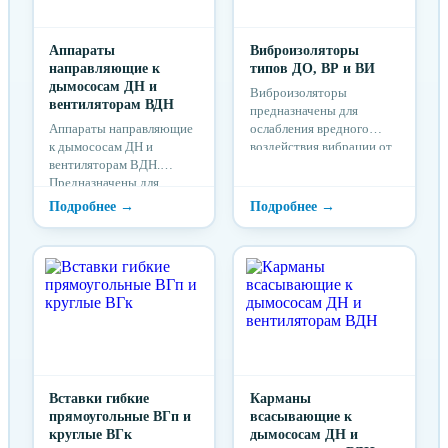
Аппараты
Виброизоляторы
направляющие к
типов ДО, ВР и ВИ
дымососам ДН и
Виброизоляторы
вентиляторам ВДН
предназначены для
Аппараты направляющие
ослабления вредного
к дымососам ДН и
воздействия вибрации от
вентиляторам ВДН.
оборудования на
Предназначены для
строительные
регулирования потока
конструкции зданий и
продуктов сгорания
сооружений.
топлива и регулирования
потока чистого воздуха
на входе ДН и ВДН.
Вставки гибкие
Карманы
прямоугольные ВГп и
всасывающие к
круглые ВГк
дымососам ДН и