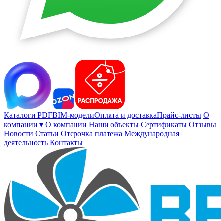
Каталоги PDF
BIM-модели
Оплата и доставка
Прайс-листы
О
компании ▾
О компании
Наши объекты
Сертификаты
Отзывы
Новости
Статьи
Отсрочка платежа
Международная
деятельность
Контакты