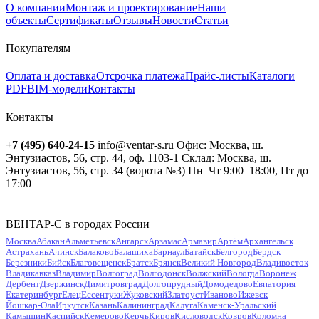
О компании
Монтаж и проектирование
Наши
объекты
Сертификаты
Отзывы
Новости
Статьи
Покупателям
Оплата и доставка
Отсрочка платежа
Прайс-листы
Каталоги
PDF
BIM-модели
Контакты
Контакты
+7 (495) 640-24-15
info@ventar-s.ru
Офис: Москва, ш.
Энтузиастов, 56, стр. 44, оф. 1103-1
Склад: Москва, ш.
Энтузиастов, 56, стр. 34 (ворота №3)
Пн–Чт 9:00–18:00, Пт до
17:00
ВЕНТАР-С в городах России
Москва
Абакан
Альметьевск
Ангарск
Арзамас
Армавир
Артём
Архангельск
Астрахань
Ачинск
Балаково
Балашиха
Барнаул
Батайск
Белгород
Бердск
Березники
Бийск
Благовещенск
Братск
Брянск
Великий Новгород
Владивосток
Владикавказ
Владимир
Волгоград
Волгодонск
Волжский
Вологда
Воронеж
Дербент
Дзержинск
Димитровград
Долгопрудный
Домодедово
Евпатория
Екатеринбург
Елец
Ессентуки
Жуковский
Златоуст
Иваново
Ижевск
Йошкар-Ола
Иркутск
Казань
Калининград
Калуга
Каменск-Уральский
Камышин
Каспийск
Кемерово
Керчь
Киров
Кисловодск
Ковров
Коломна