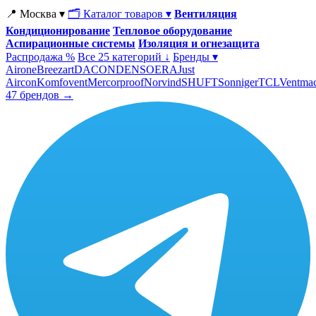
📍 Москва ▾
🗂 Каталог товаров ▾
Вентиляция
Кондиционирование
Тепловое оборудование
Аспирационные системы
Изоляция и огнезащита
Распродажа %
Все 25 категорий ↓
Бренды ▾
Airone
Breezart
DACOND
ENSO
ERA
Just
Aircon
Komfovent
Mercorproof
Norvind
SHUFT
Sonniger
TCL
Ventma
47 брендов →