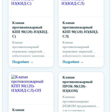
Клапан
Клапан
противопожарный
противопожарный
КПП 90(120)-НЗ(КИД-
КПП 90(120)-НЗ(КИД-
С)
СЛ)
Клапан
Клапан
противопожарный
противопожарный
нормально закрытый
нормально закрытый
избыточного давления
избыточного давления
предназначен для
предназначен для
возмещения объемов
возмещения объемов
удаляемых продуктов
удаляемых продуктов
горения из помещений
горения из помещений
Клапан
путем компенсации
путем компенсации
противопожарный
подачи наружного
подачи наружного
ПРОК-90(120)-
воздуха. Подача
воздуха. Подача
НЗ(КОМ)
наружного воздуха
наружного воздуха
приточной
приточной
Клапаны
противодымной
противодымной
противопожарные
вентиляцией с
вентиляцией с
(НЗ)КОМ предназначены
механическим
Клапан
механическим
для установки в