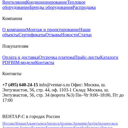
Вентиляция
Кондиционирование
Тепловое
оборудование
Бренды оборудования
Распродажа
Компания
О компании
Монтаж и проектирование
Наши
объекты
Сертификаты
Отзывы
Новости
Статьи
Покупателям
Оплата и доставка
Отсрочка платежа
Прайс-листы
Каталоги
PDF
BIM-модели
Контакты
Контакты
+7 (495) 640-24-15
info@ventar-s.ru
Офис: Москва, ш.
Энтузиастов, 56, стр. 44, оф. 1103-1
Склад: Москва, ш.
Энтузиастов, 56, стр. 34 (ворота №3)
Пн–Чт 9:00–18:00, Пт до
17:00
ВЕНТАР-С в городах России
Москва
Абакан
Альметьевск
Ангарск
Арзамас
Армавир
Артём
Архангельск
Астрахань
Ачинск
Балаково
Балашиха
Барнаул
Батайск
Белгород
Бердск