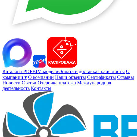
Каталоги PDF
BIM-модели
Оплата и доставка
Прайс-листы
О
компании ▾
О компании
Наши объекты
Сертификаты
Отзывы
Новости
Статьи
Отсрочка платежа
Международная
деятельность
Контакты