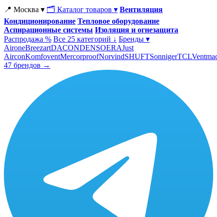
📍 Москва ▾
🗂 Каталог товаров ▾
Вентиляция
Кондиционирование
Тепловое оборудование
Аспирационные системы
Изоляция и огнезащита
Распродажа %
Все 25 категорий ↓
Бренды ▾
Airone
Breezart
DACOND
ENSO
ERA
Just
Aircon
Komfovent
Mercorproof
Norvind
SHUFT
Sonniger
TCL
Ventma
47 брендов →