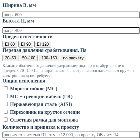
Ширина B, мм
Высота H, мм
Предел огнестойкости
EI 60
EI 90
EI 120
Перепад давления срабатывания, Па
20–50
50–100
100–150
по расчёту
Клапан избыточного давления удерживает подпор в тамбур-шлюзе в
пределах 20–150 Па; возврат заслонки настраивается натяжением пружин,
электропривод не требуется.
Опции исполнения
Морозостойкое (МС)
МС + греющий кабель (ГК)
Нержавеющая сталь (AISI)
Переходник на круглое сечение
Ответная рамка для монтажа
Количество и привязка к проекту