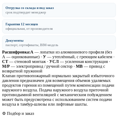
Отгрузка со склада и под заказ
срок подтвердит менеджер
Гарантия 12 месяцев
официальная, от производителя
Документы
паспорт, сертификаты, BIM-модель
Расшифровка:
А
— лопатки из алюминиевого профиля (без
А — оцинкованные) ·
У
— утеплённый, с греющим кабелем ·
СТ
— стеновой монтаж ·
УСЛ
— усиленная конструкция ·
М/Р
— электропривод / ручной сектор ·
МВ
— привод с
возвратной пружиной
Клапан противопожарный нормально закрытый избыточного
давления предназначен для возмещения объемов удаляемых
продуктов горения из помещений путем компенсации подачи
наружного воздуха. Подача наружного воздуха приточной
противодымной вентиляцией с механическим побуждением
может быть предусмотрена с использованием систем подачи
воздуха в тамбур-шлюзы или лифтовые шахты.
⚙️ Подбор и заказ