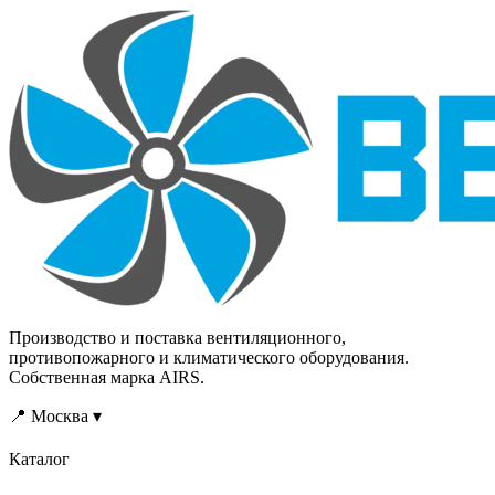
включенных
подачи наружного
вентиляторах, а также
воздуха. Подача
исключают потери тепла
наружного воздуха
при выключенных
приточной
вентиляторах.
противодымной
Устанавливаются у
вентиляцией с
вентиляторов. Клапаны
механическим
имеют огнестойкость по
побуждением может быть
потере плотности (Е) и по
предусмотрена с
потере
использованием систем
теплоизолирующей
подачи воздуха в тамбур-
способности (I).
шлюзы или лифтовые
шахты.
Производство и поставка вентиляционного,
противопожарного и климатического оборудования.
Собственная марка AIRS.
📍 Москва ▾
Каталог