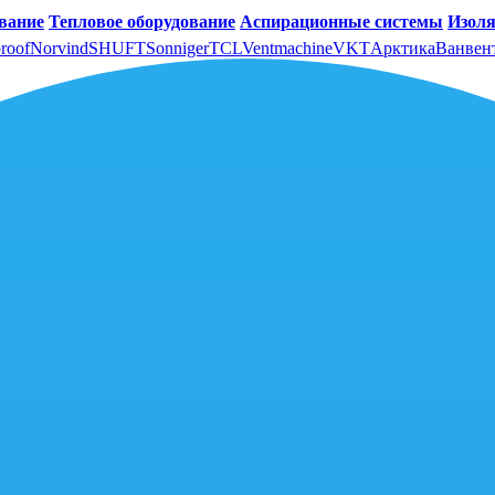
вание
Тепловое оборудование
Аспирационные системы
Изоля
roof
Norvind
SHUFT
Sonniger
TCL
Ventmachine
VKT
Арктика
Ванвен