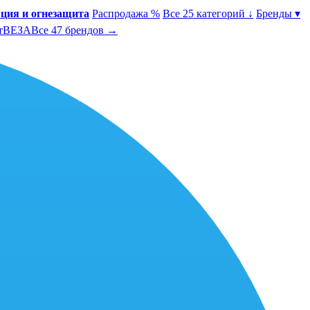
ция и огнезащита
Распродажа %
Все 25 категорий ↓
Бренды ▾
т
ВЕЗА
Все 47 брендов →