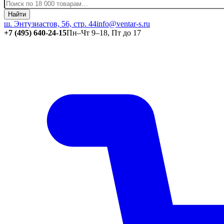
Найти
ш. Энтузиастов, 56, стр. 44
info@ventar-s.ru
+7 (495) 640-24-15
Пн–Чт 9–18, Пт до 17