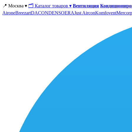
📍 Москва ▾
🗂 Каталог товаров ▾
Вентиляция
Кондициониро
Airone
Breezart
DACOND
ENSO
ERA
Just Aircon
Komfovent
Mercorp