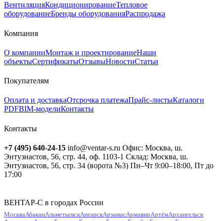
Вентиляция
Кондиционирование
Тепловое
оборудование
Бренды оборудования
Распродажа
Компания
О компании
Монтаж и проектирование
Наши
объекты
Сертификаты
Отзывы
Новости
Статьи
Покупателям
Оплата и доставка
Отсрочка платежа
Прайс-листы
Каталоги
PDF
BIM-модели
Контакты
Контакты
+7 (495) 640-24-15
info@ventar-s.ru
Офис: Москва, ш.
Энтузиастов, 56, стр. 44, оф. 1103-1
Склад: Москва, ш.
Энтузиастов, 56, стр. 34 (ворота №3)
Пн–Чт 9:00–18:00, Пт до
17:00
ВЕНТАР-С в городах России
Москва
Абакан
Альметьевск
Ангарск
Арзамас
Армавир
Артём
Архангельск