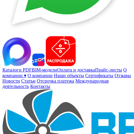
Каталоги PDF
BIM-модели
Оплата и доставка
Прайс-листы
О
компании ▾
О компании
Наши объекты
Сертификаты
Отзывы
Новости
Статьи
Отсрочка платежа
Международная
деятельность
Контакты