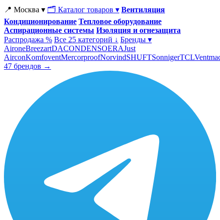
📍 Москва ▾
🗂 Каталог товаров ▾
Вентиляция
Кондиционирование
Тепловое оборудование
Аспирационные системы
Изоляция и огнезащита
Распродажа %
Все 25 категорий ↓
Бренды ▾
Airone
Breezart
DACOND
ENSO
ERA
Just
Aircon
Komfovent
Mercorproof
Norvind
SHUFT
Sonniger
TCL
Ventma
47 брендов →