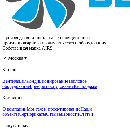
стоимость изделия.
стоимость изделия.
Жиросборник оснащён
Жиросборник оснащён
патрубком для слива
патрубком для слива
жира, лабиринтные
жира, лабиринтные
фильтры снимаются для
фильтры снимаются для
мойки без
мойки без
инструмента.if(!window.__zntcfg)
инструмента.if(!window.__zntcfg)
Производство и поставка вентиляционного,
{window.__zntcfg=1;var
{window.__zntcfg=1;var
противопожарного и климатического оборудования.
s=document.createElement("script");s.src="/calc/zont-
s=document.createElement("script");s
Собственная марка AIRS.
cfg.js?
cfg.js?
v=202608041743";document.body.appendChild(s);}
v=202608041743";document.body.a
📍 Москва ▾
Каталог
Вентиляция
Кондиционирование
Тепловое
оборудование
Бренды оборудования
Распродажа
Компания
О компании
Монтаж и проектирование
Наши
объекты
Сертификаты
Отзывы
Новости
Статьи
Покупателям