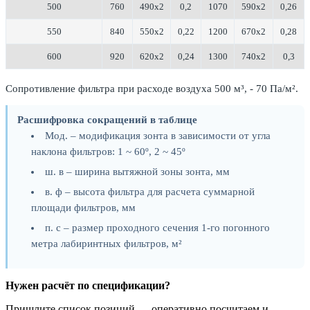
500
760
490х2
0,2
1070
590х2
0,26
550
840
550х2
0,22
1200
670х2
0,28
600
920
620х2
0,24
1300
740х2
0,3
Сопротивление фильтра при расходе воздуха 500 м³, - 70 Па/м².
Расшифровка сокращений в таблице
Мод. – модификация зонта в зависимости от угла
наклона фильтров: 1 ~ 60º, 2 ~ 45º
ш. в – ширина вытяжной зоны зонта, мм
в. ф – высота фильтра для расчета суммарной
площади фильтров, мм
п. с – размер проходного сечения 1-го погонного
метра лабиринтных фильтров, м²
Нужен расчёт по спецификации?
Пришлите список позиций — оперативно посчитаем и