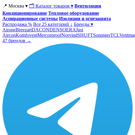
📍 Москва ▾
🗂 Каталог товаров ▾
Вентиляция
Кондиционирование
Тепловое оборудование
Аспирационные системы
Изоляция и огнезащита
Распродажа %
Все 25 категорий ↓
Бренды ▾
Airone
Breezart
DACOND
ENSO
ERA
Just
Aircon
Komfovent
Mercorproof
Norvind
SHUFT
Sonniger
TCL
Ventma
47 брендов →