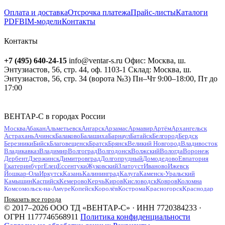
Оплата и доставка
Отсрочка платежа
Прайс-листы
Каталоги
PDF
BIM-модели
Контакты
Контакты
+7 (495) 640-24-15
info@ventar-s.ru
Офис: Москва, ш.
Энтузиастов, 56, стр. 44, оф. 1103-1
Склад: Москва, ш.
Энтузиастов, 56, стр. 34 (ворота №3)
Пн–Чт 9:00–18:00, Пт до
17:00
ВЕНТАР-С в городах России
Москва
Абакан
Альметьевск
Ангарск
Арзамас
Армавир
Артём
Архангельск
Астрахань
Ачинск
Балаково
Балашиха
Барнаул
Батайск
Белгород
Бердск
Березники
Бийск
Благовещенск
Братск
Брянск
Великий Новгород
Владивосток
Владикавказ
Владимир
Волгоград
Волгодонск
Волжский
Вологда
Воронеж
Дербент
Дзержинск
Димитровград
Долгопрудный
Домодедово
Евпатория
Екатеринбург
Елец
Ессентуки
Жуковский
Златоуст
Иваново
Ижевск
Йошкар-Ола
Иркутск
Казань
Калининград
Калуга
Каменск-Уральский
Камышин
Каспийск
Кемерово
Керчь
Киров
Кисловодск
Ковров
Коломна
Комсомольск-на-Амуре
Копейск
Королёв
Кострома
Красногорск
Краснодар
Красноярск
Курган
Курск
Кызыл
Липецк
Люберцы
Магнитогорск
Майкоп
Показать все города
Махачкала
Миасс
Мурманск
Муром
Мытищи
Набережные Челны
Нальчик
© 2017–2026 ООО ТД «ВЕНТАР-С» · ИНН 7720384233 ·
Находка
Невинномысск
Нефтекамск
Нефтеюганск
Нижневартовск
Нижнекамск
ОГРН 1177746568911
Политика конфиденциальности
Нижний Новгород
Нижний Тагил
Новокузнецк
Новокуйбышевск