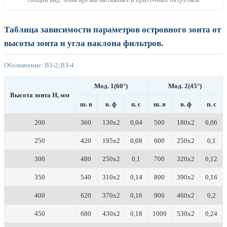
Общий вид: зоны врезки вытяжных и приточных патрубков
Таблица зависимости параметров островного зонта от
высоты зонта и угла наклона фильтров.
Обозначение: ВЗ-2;ВЗ-4
Мод. 1(60°)
Мод. 2(45°)
Высота зонта Н, мм
ш. в
в. ф
п. с
ш. в
в. ф
п. с
200
360
130х2
0,04
500
180х2
0,06
250
420
195х2
0,08
600
250х2
0,1
300
480
250х2
0,1
700
320х2
0,12
350
540
310х2
0,14
800
390х2
0,16
400
620
370х2
0,16
900
460х2
0,2
450
680
430х2
0,18
1000
530х2
0,24