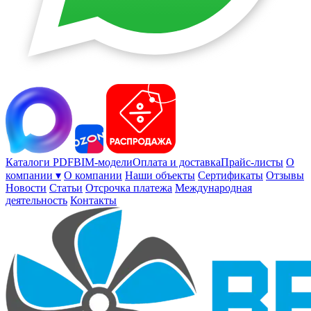
Каталоги PDF
BIM-модели
Оплата и доставка
Прайс-листы
О
компании ▾
О компании
Наши объекты
Сертификаты
Отзывы
Новости
Статьи
Отсрочка платежа
Международная
деятельность
Контакты