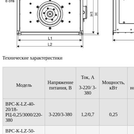
Технические характеристики
Ток, А
Напряжение
Мощность,
Модель
3-220/ 3-
питания, В
кВт
н
380
ВРС-К-LZ-40-
20/18-
3-220/3-380
1,2/0,7
0,25
PЦ-0,25/3000/220-
380
ВРС-К-LZ-50-