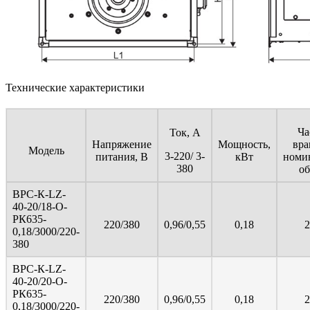
Технические характеристики
Ча
Ток, А
Напряжение
Мощность,
вра
Модель
3-220/ 3-
питания, В
кВт
номи
380
об
ВРС-К-LZ-
40-20/18-О-
РК635-
220/380
0,96/0,55
0,18
2
0,18/3000/220-
380
ВРС-К-LZ-
40-20/20-О-
РК635-
220/380
0,96/0,55
0,18
2
0,18/3000/220-