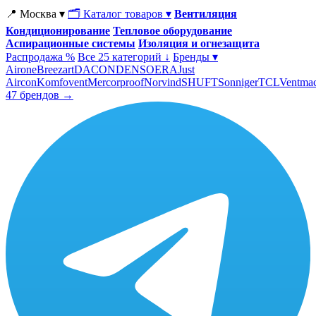
📍 Москва ▾
🗂 Каталог товаров ▾
Вентиляция
Кондиционирование
Тепловое оборудование
Аспирационные системы
Изоляция и огнезащита
Распродажа %
Все 25 категорий ↓
Бренды ▾
Airone
Breezart
DACOND
ENSO
ERA
Just
Aircon
Komfovent
Mercorproof
Norvind
SHUFT
Sonniger
TCL
Ventma
47 брендов →