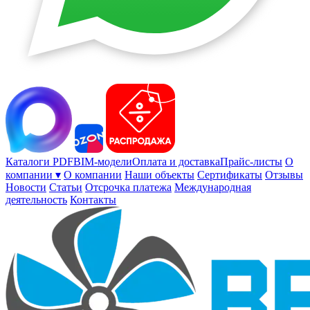
Каталоги PDF
BIM-модели
Оплата и доставка
Прайс-листы
О
компании ▾
О компании
Наши объекты
Сертификаты
Отзывы
Новости
Статьи
Отсрочка платежа
Международная
деятельность
Контакты