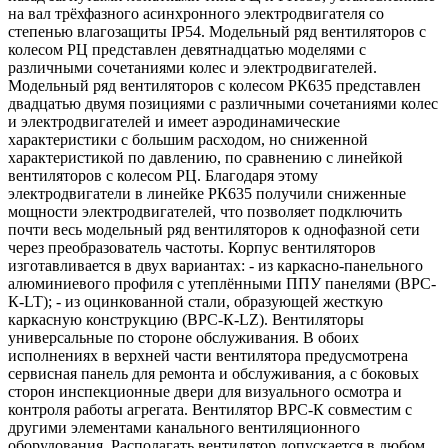
на вал трёхфазного асинхронного электродвигателя со
степенью влагозащиты IP54. Модельный ряд вентиляторов с
колесом РЦ представлен девятнадцатью моделями с
различными сочетаниями колес и электродвигателей.
Модельный ряд вентиляторов с колесом РК635 представлен
двадцатью двумя позициями с различными сочетаниями колес
и электродвигателей и имеет аэродинамические
характеристики с большим расходом, но сниженной
характеристикой по давлению, по сравнению с линейкой
вентиляторов с колесом РЦ. Благодаря этому
электродвигатели в линейке РК635 получили сниженные
мощности электродвигателей, что позволяет подключить
почти весь модельный ряд вентиляторов к однофазной сети
через преобразователь частоты. Корпус вентиляторов
изготавливается в двух вариантах: - из каркасно-панельного
алюминиевого профиля с утеплёнными ППУ панелями (ВРС-
К-LT); - из оцинкованной стали, образующей жесткую
каркасную конструкцию (ВРС-К-LZ). Вентиляторы
универсальные по стороне обслуживания. В обоих
исполнениях в верхней части вентилятора предусмотрена
сервисная панель для ремонта и обслуживания, а с боковых
сторон инспекционные двери для визуального осмотра и
контроля работы агрегата. Вентилятор ВРС-К совместим с
другими элементами канального вентиляционного
оборудования. Располагать вентилятор допускается в любом