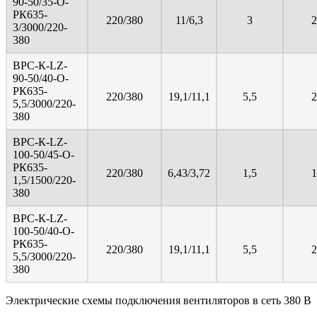
90-50/35-О-
РК635-
220/380
11/6,3
3
2
3/3000/220-
380
ВРС-К-LZ-
90-50/40-О-
РК635-
220/380
19,1/11,1
5,5
2
5,5/3000/220-
380
ВРС-К-LZ-
100-50/45-О-
РК635-
220/380
6,43/3,72
1,5
1
1,5/1500/220-
380
ВРС-К-LZ-
100-50/40-О-
РК635-
220/380
19,1/11,1
5,5
2
5,5/3000/220-
380
Электрические схемы подключения вентиляторов в сеть 380 В