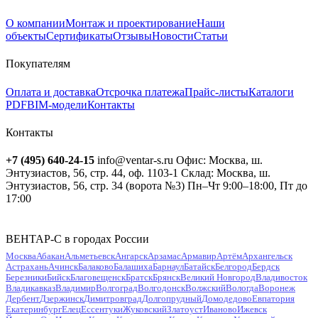
О компании
Монтаж и проектирование
Наши
объекты
Сертификаты
Отзывы
Новости
Статьи
Покупателям
Оплата и доставка
Отсрочка платежа
Прайс-листы
Каталоги
PDF
BIM-модели
Контакты
Контакты
+7 (495) 640-24-15
info@ventar-s.ru
Офис: Москва, ш.
Энтузиастов, 56, стр. 44, оф. 1103-1
Склад: Москва, ш.
Энтузиастов, 56, стр. 34 (ворота №3)
Пн–Чт 9:00–18:00, Пт до
17:00
ВЕНТАР-С в городах России
Москва
Абакан
Альметьевск
Ангарск
Арзамас
Армавир
Артём
Архангельск
Астрахань
Ачинск
Балаково
Балашиха
Барнаул
Батайск
Белгород
Бердск
Березники
Бийск
Благовещенск
Братск
Брянск
Великий Новгород
Владивосток
Владикавказ
Владимир
Волгоград
Волгодонск
Волжский
Вологда
Воронеж
Дербент
Дзержинск
Димитровград
Долгопрудный
Домодедово
Евпатория
Екатеринбург
Елец
Ессентуки
Жуковский
Златоуст
Иваново
Ижевск