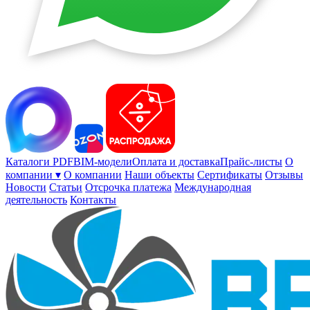
Каталоги PDF
BIM-модели
Оплата и доставка
Прайс-листы
О
компании ▾
О компании
Наши объекты
Сертификаты
Отзывы
Новости
Статьи
Отсрочка платежа
Международная
деятельность
Контакты