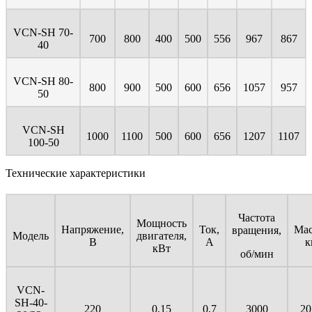
VCN-SH 70-
700
800
400
500
556
967
867
40
VCN-SH 80-
800
900
500
600
656
1057
957
50
VCN-SH
1000
1100
500
600
656
1207
1107
100-50
Технические характеристики
Частота
Мощность
Напряжение,
Ток,
Мас
вращения,
Модель
двигателя,
В
А
к
кВт
об/мин
VCN-
SH-40-
220
0,15
0,7
3000
20