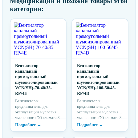
Модификации и похожие товары этой
категории:
Вентилятор
Вентилятор
канальный
канальный
прямоугольный
прямоугольный
шумоизолированный
шумоизолированный
VCN(SH)-70-40/35-
VCN(SH)-100-50/45-
RP/4E
RP/4D
Вентиляторы
Вентиляторы
предназначены для
предназначены для
эксплуатации в условиях
эксплуатации в условиях
умеренного (У) климата 3-
умеренного (У) климата 3-
й категории размещения
й категории размещения
по ГОСТ 15150 при
по ГОСТ 15150 при
отсутствии в воздухе
отсутствии в воздухе