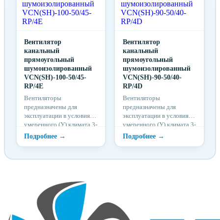
окружающей среды от
окружающей среды от
-25ºС до +50 ºС.
-25ºС до +50 ºС.
Вентилятор
Вентилятор
канальный
канальный
прямоугольный
прямоугольный
шумоизолированный
шумоизолированный
VCN(SH)-100-50/45-
VCN(SH)-90-50/40-
RP/4E
RP/4D
Вентиляторы
Вентиляторы
предназначены для
предназначены для
эксплуатации в условиях
эксплуатации в условиях
умеренного (У) климата 3-
умеренного (У) климата 3-
й категории размещения
й категории размещения
по ГОСТ 15150 при
по ГОСТ 15150 при
отсутствии в воздухе
отсутствии в воздухе
кислотных, щелочных и
кислотных, щелочных и
других агрессивных
других агрессивных
примесей, при
примесей, при
температуре
температуре
окружающей среды от
окружающей среды от
-25ºС до +50 ºС.
-25ºС до +50 ºС.