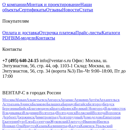
О компании
Монтаж и проектирование
Наши
объекты
Сертификаты
Отзывы
Новости
Статьи
Покупателям
Оплата и доставка
Отсрочка платежа
Прайс-листы
Каталоги
PDF
BIM-модели
Контакты
Контакты
+7 (495) 640-24-15
info@ventar-s.ru
Офис: Москва, ш.
Энтузиастов, 56, стр. 44, оф. 1103-1
Склад: Москва, ш.
Энтузиастов, 56, стр. 34 (ворота №3)
Пн–Чт 9:00–18:00, Пт до
17:00
ВЕНТАР-С в городах России
Москва
Абакан
Альметьевск
Ангарск
Арзамас
Армавир
Артём
Архангельск
Астрахань
Ачинск
Балаково
Балашиха
Барнаул
Батайск
Белгород
Бердск
Березники
Бийск
Благовещенск
Братск
Брянск
Великий Новгород
Владивосток
Владикавказ
Владимир
Волгоград
Волгодонск
Волжский
Вологда
Воронеж
Дербент
Дзержинск
Димитровград
Долгопрудный
Домодедово
Евпатория
Екатеринбург
Елец
Ессентуки
Жуковский
Златоуст
Иваново
Ижевск
Йошкар-Ола
Иркутск
Казань
Калининград
Калуга
Каменск-Уральский