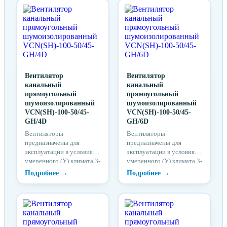
кислотных, щелочных и
кислотных, щелочных и
других агрессивных
других агрессивных
примесей, при
примесей, при
температуре
температуре
окружающей среды от
окружающей среды от
-25ºС до +50 ºС.
-25ºС до +50 ºС.
Вентилятор
Вентилятор
канальный
канальный
прямоугольный
прямоугольный
шумоизолированный
шумоизолированный
VCN(SH)-100-50/45-
VCN(SH)-100-50/45-
GH/4D
GH/6D
Вентиляторы
Вентиляторы
предназначены для
предназначены для
эксплуатации в условиях
эксплуатации в условиях
умеренного (У) климата 3-
умеренного (У) климата 3-
й категории размещения
й категории размещения
по ГОСТ 15150 при
по ГОСТ 15150 при
отсутствии в воздухе
отсутствии в воздухе
кислотных, щелочных и
кислотных, щелочных и
других агрессивных
других агрессивных
примесей, при
примесей, при
температуре
температуре