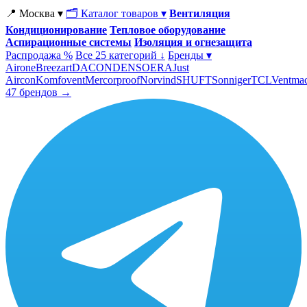
📍 Москва ▾
🗂 Каталог товаров ▾
Вентиляция
Кондиционирование
Тепловое оборудование
Аспирационные системы
Изоляция и огнезащита
Распродажа %
Все 25 категорий ↓
Бренды ▾
Airone
Breezart
DACOND
ENSO
ERA
Just
Aircon
Komfovent
Mercorproof
Norvind
SHUFT
Sonniger
TCL
Ventma
47 брендов →