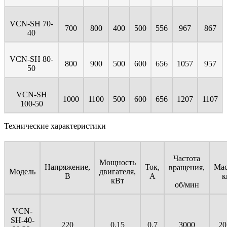
VCN-SH 70-
700
800
400
500
556
967
867
40
VCN-SH 80-
800
900
500
600
656
1057
957
50
VCN-SH
1000
1100
500
600
656
1207
1107
100-50
Технические характеристики
Частота
Мощность
Напряжение,
Ток,
Мас
вращения,
Модель
двигателя,
В
А
к
кВт
об/мин
VCN-
SH-40-
220
0,15
0,7
3000
20