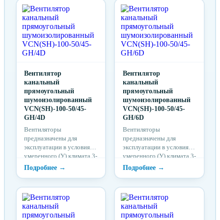
кислотных, щелочных и
кислотных, щелочных и
других агрессивных
других агрессивных
примесей, при
примесей, при
температуре
температуре
окружающей среды от
окружающей среды от
-25ºС до +50 ºС.
-25ºС до +50 ºС.
Вентилятор
Вентилятор
канальный
канальный
прямоугольный
прямоугольный
шумоизолированный
шумоизолированный
VCN(SH)-100-50/45-
VCN(SH)-100-50/45-
GH/4D
GH/6D
Вентиляторы
Вентиляторы
предназначены для
предназначены для
эксплуатации в условиях
эксплуатации в условиях
умеренного (У) климата 3-
умеренного (У) климата 3-
й категории размещения
й категории размещения
по ГОСТ 15150 при
по ГОСТ 15150 при
отсутствии в воздухе
отсутствии в воздухе
кислотных, щелочных и
кислотных, щелочных и
других агрессивных
других агрессивных
примесей, при
примесей, при
температуре
температуре