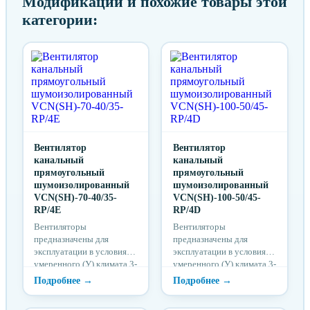
Модификации и похожие товары этой
категории:
Вентилятор
Вентилятор
канальный
канальный
прямоугольный
прямоугольный
шумоизолированный
шумоизолированный
VCN(SH)-70-40/35-
VCN(SH)-100-50/45-
RP/4E
RP/4D
Вентиляторы
Вентиляторы
предназначены для
предназначены для
эксплуатации в условиях
эксплуатации в условиях
умеренного (У) климата 3-
умеренного (У) климата 3-
й категории размещения
й категории размещения
по ГОСТ 15150 при
по ГОСТ 15150 при
отсутствии в воздухе
отсутствии в воздухе