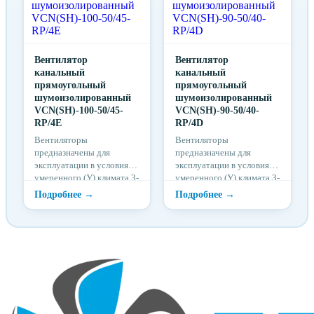
окружающей среды от
окружающей среды от
-25ºС до +50 ºС.
-25ºС до +50 ºС.
Вентилятор
Вентилятор
канальный
канальный
прямоугольный
прямоугольный
шумоизолированный
шумоизолированный
VCN(SH)-100-50/45-
VCN(SH)-90-50/40-
RP/4E
RP/4D
Вентиляторы
Вентиляторы
предназначены для
предназначены для
эксплуатации в условиях
эксплуатации в условиях
умеренного (У) климата 3-
умеренного (У) климата 3-
й категории размещения
й категории размещения
по ГОСТ 15150 при
по ГОСТ 15150 при
отсутствии в воздухе
отсутствии в воздухе
кислотных, щелочных и
кислотных, щелочных и
других агрессивных
других агрессивных
примесей, при
примесей, при
температуре
температуре
окружающей среды от
окружающей среды от
-25ºС до +50 ºС.
-25ºС до +50 ºС.