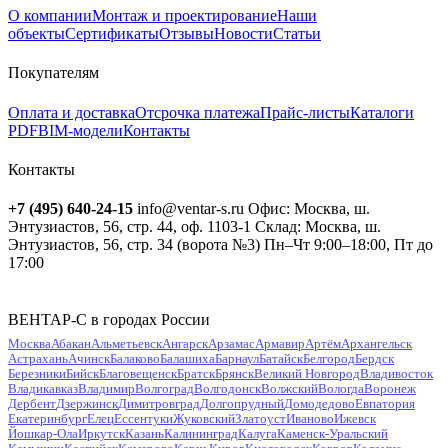
О компании
Монтаж и проектирование
Наши
объекты
Сертификаты
Отзывы
Новости
Статьи
Покупателям
Оплата и доставка
Отсрочка платежа
Прайс-листы
Каталоги
PDF
BIM-модели
Контакты
Контакты
+7 (495) 640-24-15
info@ventar-s.ru
Офис: Москва, ш.
Энтузиастов, 56, стр. 44, оф. 1103-1
Склад: Москва, ш.
Энтузиастов, 56, стр. 34 (ворота №3)
Пн–Чт 9:00–18:00, Пт до
17:00
ВЕНТАР-С в городах России
Москва
Абакан
Альметьевск
Ангарск
Арзамас
Армавир
Артём
Архангельск
Астрахань
Ачинск
Балаково
Балашиха
Барнаул
Батайск
Белгород
Бердск
Березники
Бийск
Благовещенск
Братск
Брянск
Великий Новгород
Владивосток
Владикавказ
Владимир
Волгоград
Волгодонск
Волжский
Вологда
Воронеж
Дербент
Дзержинск
Димитровград
Долгопрудный
Домодедово
Евпатория
Екатеринбург
Елец
Ессентуки
Жуковский
Златоуст
Иваново
Ижевск
Йошкар-Ола
Иркутск
Казань
Калининград
Калуга
Каменск-Уральский