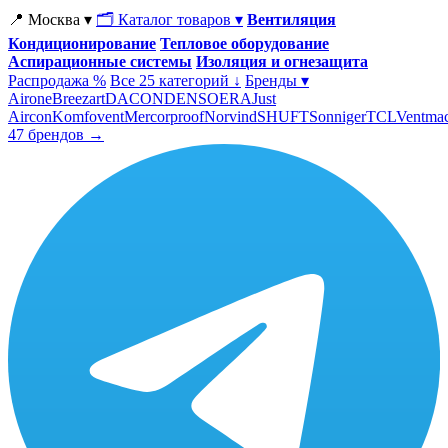
📍 Москва ▾
🗂 Каталог товаров ▾
Вентиляция
Кондиционирование
Тепловое оборудование
Аспирационные системы
Изоляция и огнезащита
Распродажа %
Все 25 категорий ↓
Бренды ▾
Airone
Breezart
DACOND
ENSO
ERA
Just
Aircon
Komfovent
Mercorproof
Norvind
SHUFT
Sonniger
TCL
Ventma
47 брендов →