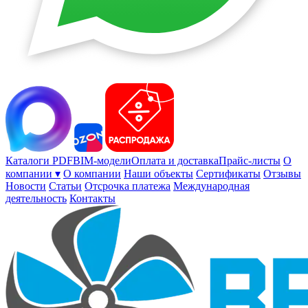
Каталоги PDF
BIM-модели
Оплата и доставка
Прайс-листы
О
компании ▾
О компании
Наши объекты
Сертификаты
Отзывы
Новости
Статьи
Отсрочка платежа
Международная
деятельность
Контакты