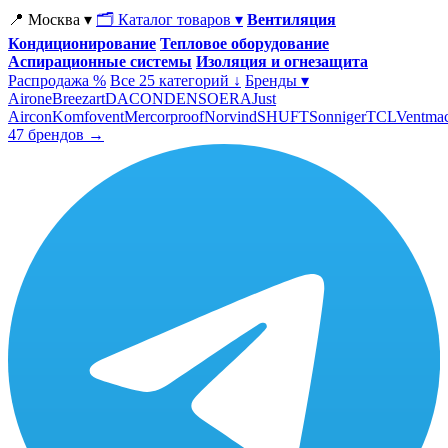
📍 Москва ▾
🗂 Каталог товаров ▾
Вентиляция
Кондиционирование
Тепловое оборудование
Аспирационные системы
Изоляция и огнезащита
Распродажа %
Все 25 категорий ↓
Бренды ▾
Airone
Breezart
DACOND
ENSO
ERA
Just
Aircon
Komfovent
Mercorproof
Norvind
SHUFT
Sonniger
TCL
Ventma
47 брендов →