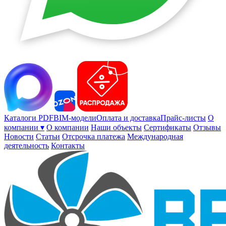
Каталоги PDF
BIM-модели
Оплата и доставка
Прайс-листы
О
компании ▾
О компании
Наши объекты
Сертификаты
Отзывы
Новости
Статьи
Отсрочка платежа
Международная
деятельность
Контакты