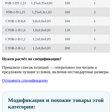
УОВ-1-ПТ-1,25
1,25х0,35х0,95
190
1
УОВ-2-П-1,25
1,25х0,3х1,05
200
2
СУОВ-1-П-0,8
0,8х0,6х0,85
100
1
СУОВ-1-П-1,0
1,0х0,6х0,85
130
1
СУОВ-1-П-1,2
1,2х0,6х0,85
160
1
СУОВ-2-П-1,2
1,2х0,8х0,85
200
2
Нужен расчёт по спецификации?
Пришлите список позиций — оперативно посчитаем и
предложим лучшие условия, включая нестандартные размеры.
Отправить спецификацию
Модификации и похожие товары этой
категории: