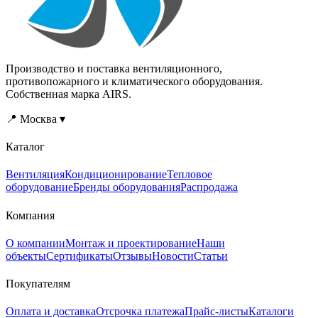
расположением
различаются
(горизонтальное или
расположением
вертикальное), набором
(горизонтальное или
фильтров и наличием
вертикальное), набором
встроенного насоса;
фильтров и наличием
Производство и поставка вентиляционного,
типоразмер подбирается
встроенного насоса;
противопожарного и климатического оборудования.
по расходу воздуха и
типоразмер подбирается
Собственная марка AIRS.
присоединительному
по расходу воздуха и
патрубку.if(!window.__zntcfg)
присоединительному
📍 Москва ▾
{window.__zntcfg=1;var
патрубку.if(!window.__zntcfg)
s=document.createElement("script");s.src="/calc/zont-
{window.__zntcfg=1;var
Каталог
cfg.js?
s=document.createElement("script");s
v=202608041743";document.body.appendChild(s);}
cfg.js?
v=202608041743";document.body.a
Вентиляция
Кондиционирование
Тепловое
оборудование
Бренды оборудования
Распродажа
Компания
О компании
Монтаж и проектирование
Наши
объекты
Сертификаты
Отзывы
Новости
Статьи
Покупателям
Оплата и доставка
Отсрочка платежа
Прайс-листы
Каталоги