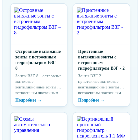
Островные вытяжные
Пристенные
зонты с встроенным
вытяжные зонты с
гидрофильтром ВЗГ –
встроенным
8
гидрофильтром ВЗГ - 2
Зонты ВЗГ-8 – островные
Зонты ВЗГ-2 –
вытяжные
пристенные вытяжные
вентиляционные зонты с
вентиляционные зонты с
встроенным проточным
встроенным проточным
гидрофильтром, где
гидрофильтром, где
воздух проходит сначала
воздух проходит сначала
через гидрофильтр
через фильтры
(водяная завеса), а затем
механической очистки
через фильтры
(лабиринтный, сетчатый),
механической очистки
а затем через
(сетчатый, лабиринтный,
гидрофильтр (водяная
с наполнителем). Водяная
завеса). Водяная завеса