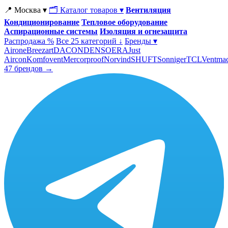
📍 Москва ▾
🗂 Каталог товаров ▾
Вентиляция
Кондиционирование
Тепловое оборудование
Аспирационные системы
Изоляция и огнезащита
Распродажа %
Все 25 категорий ↓
Бренды ▾
Airone
Breezart
DACOND
ENSO
ERA
Just
Aircon
Komfovent
Mercorproof
Norvind
SHUFT
Sonniger
TCL
Ventma
47 брендов →