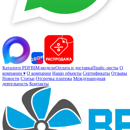
Каталоги PDF
BIM-модели
Оплата и доставка
Прайс-листы
О
компании ▾
О компании
Наши объекты
Сертификаты
Отзывы
Новости
Статьи
Отсрочка платежа
Международная
деятельность
Контакты