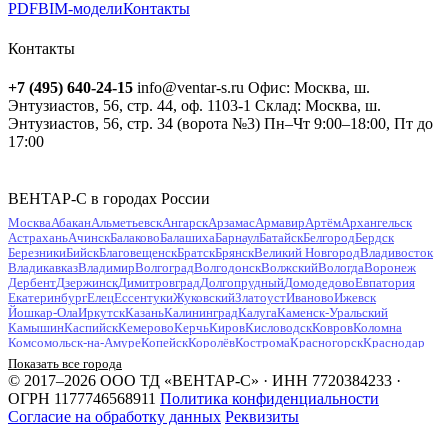
PDF
BIM-модели
Контакты
Контакты
+7 (495) 640-24-15
info@ventar-s.ru
Офис: Москва, ш.
Энтузиастов, 56, стр. 44, оф. 1103-1
Склад: Москва, ш.
Энтузиастов, 56, стр. 34 (ворота №3)
Пн–Чт 9:00–18:00, Пт до
17:00
ВЕНТАР-С в городах России
Москва
Абакан
Альметьевск
Ангарск
Арзамас
Армавир
Артём
Архангельск
Астрахань
Ачинск
Балаково
Балашиха
Барнаул
Батайск
Белгород
Бердск
Березники
Бийск
Благовещенск
Братск
Брянск
Великий Новгород
Владивосток
Владикавказ
Владимир
Волгоград
Волгодонск
Волжский
Вологда
Воронеж
Дербент
Дзержинск
Димитровград
Долгопрудный
Домодедово
Евпатория
Екатеринбург
Елец
Ессентуки
Жуковский
Златоуст
Иваново
Ижевск
Йошкар-Ола
Иркутск
Казань
Калининград
Калуга
Каменск-Уральский
Камышин
Каспийск
Кемерово
Керчь
Киров
Кисловодск
Ковров
Коломна
Комсомольск-на-Амуре
Копейск
Королёв
Кострома
Красногорск
Краснодар
Красноярск
Курган
Курск
Кызыл
Липецк
Люберцы
Магнитогорск
Майкоп
Показать все города
Махачкала
Миасс
Мурманск
Муром
Мытищи
Набережные Челны
Нальчик
© 2017–2026 ООО ТД «ВЕНТАР-С» · ИНН 7720384233 ·
Находка
Невинномысск
Нефтекамск
Нефтеюганск
Нижневартовск
Нижнекамск
ОГРН 1177746568911
Политика конфиденциальности
Нижний Новгород
Нижний Тагил
Новокузнецк
Новокуйбышевск
Согласие на обработку данных
Реквизиты
Новомосковск
Новороссийск
Новосибирск
Новочебоксарск
Новочеркасск
Новошахтинск
Новый Уренгой
Ногинск
Норильск
Ноябрьск
Обнинск
Одинцово
Октябрьский
Омск
Орёл
Оренбург
Орехово-Зуево
Орск
Пенза