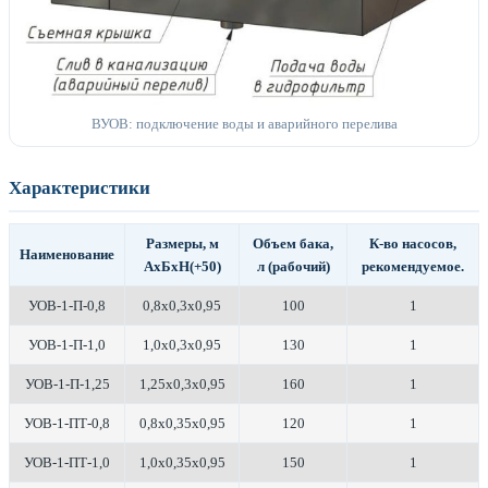
ВУОВ: подключение воды и аварийного перелива
Характеристики
Размеры, м
Объем бака,
К-во насосов,
Наименование
АхБхН(+50)
л (рабочий)
рекомендуемое.
УОВ-1-П-0,8
0,8х0,3х0,95
100
1
УОВ-1-П-1,0
1,0х0,3х0,95
130
1
УОВ-1-П-1,25
1,25х0,3х0,95
160
1
УОВ-1-ПТ-0,8
0,8х0,35х0,95
120
1
УОВ-1-ПТ-1,0
1,0х0,35х0,95
150
1