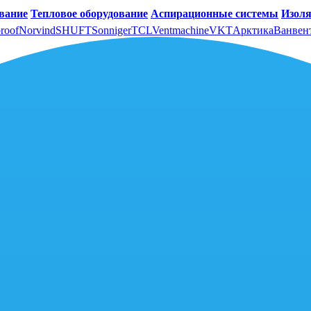
вание
Тепловое оборудование
Аспирационные системы
Изоля
roof
Norvind
SHUFT
Sonniger
TCL
Ventmachine
VKT
Арктика
Ванвен