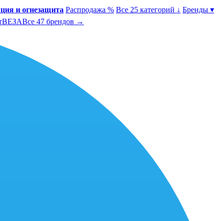
ция и огнезащита
Распродажа %
Все 25 категорий ↓
Бренды ▾
т
ВЕЗА
Все 47 брендов →