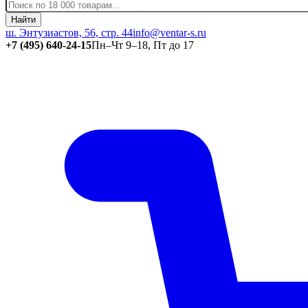
Найти
ш. Энтузиастов, 56, стр. 44
info@ventar-s.ru
+7 (495) 640-24-15
Пн–Чт 9–18, Пт до 17