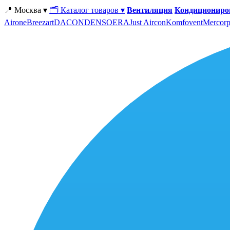
📍 Москва ▾
🗂 Каталог товаров ▾
Вентиляция
Кондициониро
Airone
Breezart
DACOND
ENSO
ERA
Just Aircon
Komfovent
Mercorp