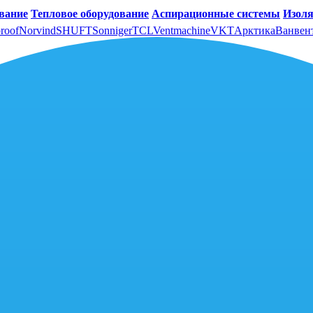
вание
Тепловое оборудование
Аспирационные системы
Изоля
roof
Norvind
SHUFT
Sonniger
TCL
Ventmachine
VKT
Арктика
Ванвен