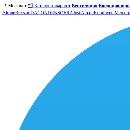
📍 Москва ▾
🗂 Каталог товаров ▾
Вентиляция
Кондициониро
Airone
Breezart
DACOND
ENSO
ERA
Just Aircon
Komfovent
Mercorp