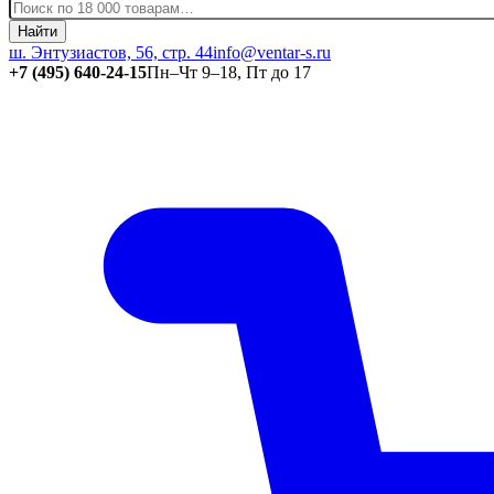
Найти
ш. Энтузиастов, 56, стр. 44
info@ventar-s.ru
+7 (495) 640-24-15
Пн–Чт 9–18, Пт до 17