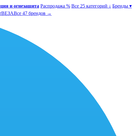
ция и огнезащита
Распродажа %
Все 25 категорий ↓
Бренды ▾
т
ВЕЗА
Все 47 брендов →