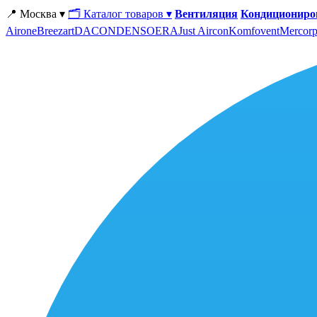
📍 Москва ▾
🗂 Каталог товаров ▾
Вентиляция
Кондициониро
Airone
Breezart
DACOND
ENSO
ERA
Just Aircon
Komfovent
Mercorp