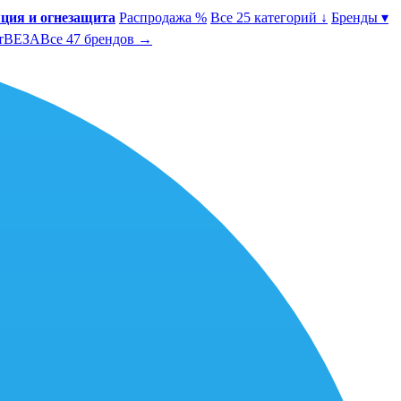
ция и огнезащита
Распродажа %
Все 25 категорий ↓
Бренды ▾
т
ВЕЗА
Все 47 брендов →