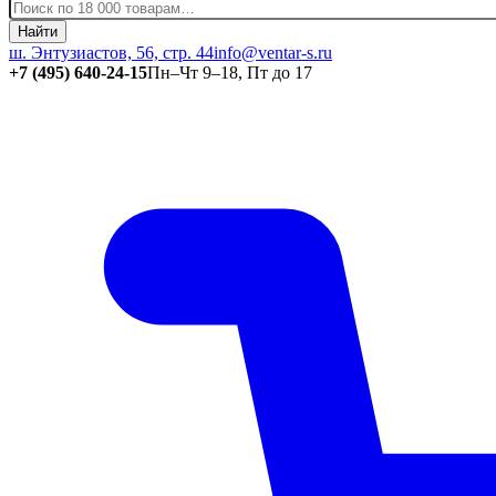
Найти
ш. Энтузиастов, 56, стр. 44
info@ventar-s.ru
+7 (495) 640-24-15
Пн–Чт 9–18, Пт до 17