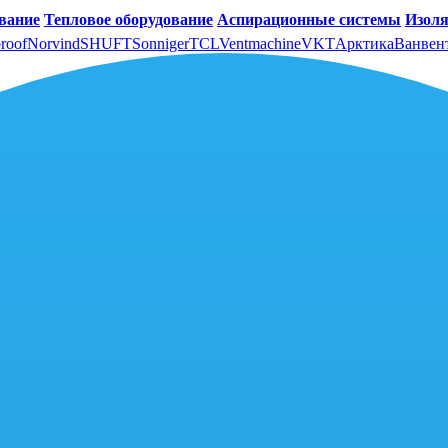
вание
Тепловое оборудование
Аспирационные системы
Изоля
roof
Norvind
SHUFT
Sonniger
TCL
Ventmachine
VKT
Арктика
Ванвен