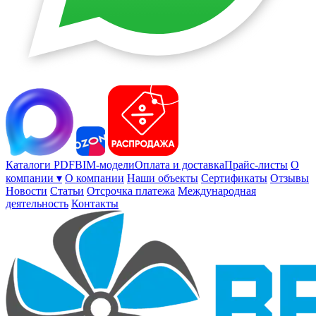
Каталоги PDF
BIM-модели
Оплата и доставка
Прайс-листы
О
компании ▾
О компании
Наши объекты
Сертификаты
Отзывы
Новости
Статьи
Отсрочка платежа
Международная
деятельность
Контакты