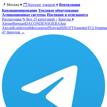
📍 Москва ▾
🗂 Каталог товаров ▾
Вентиляция
Кондиционирование
Тепловое оборудование
Аспирационные системы
Изоляция и огнезащита
Распродажа %
Все 25 категорий ↓
Бренды ▾
Airone
Breezart
DACOND
ENSO
ERA
Just
Aircon
Komfovent
Mercorproof
Norvind
SHUFT
Sonniger
TCL
Ventma
47 брендов →